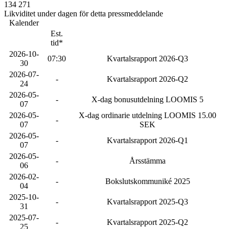
134 271
Likviditet under dagen för detta pressmeddelande
Kalender
Est.
tid*
2026-10-
07:30
Kvartalsrapport 2026-Q3
30
2026-07-
-
Kvartalsrapport 2026-Q2
24
2026-05-
-
X-dag bonusutdelning LOOMIS 5
07
2026-05-
X-dag ordinarie utdelning LOOMIS 15.00
-
07
SEK
2026-05-
-
Kvartalsrapport 2026-Q1
07
2026-05-
-
Årsstämma
06
2026-02-
-
Bokslutskommuniké 2025
04
2025-10-
-
Kvartalsrapport 2025-Q3
31
2025-07-
-
Kvartalsrapport 2025-Q2
25