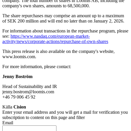
company. The total number of shares in Loomis AB, including the
company's own shares, amounts to 68,500,000.
The share repurchases may comprise an amount up to a maximum
of SEK 200 million and will end no later than on January 2, 2026.
For information about transactions in the repurchase program, please
see:
https://www.nasdaq.com/european-market-
activity/news/corporate-actions/repurchase-of-own-shares
This press release is also available on the company's website,
www.loomis.com.
For more information, please contact:
Jenny Boström
Head of Sustainability and IR
jenny.bostrom@loomis.com
+46 79 006 45 92
Källa
Cision
Enter your email address and you will get a mail for verification you
subscription to content on this page and filter
Email