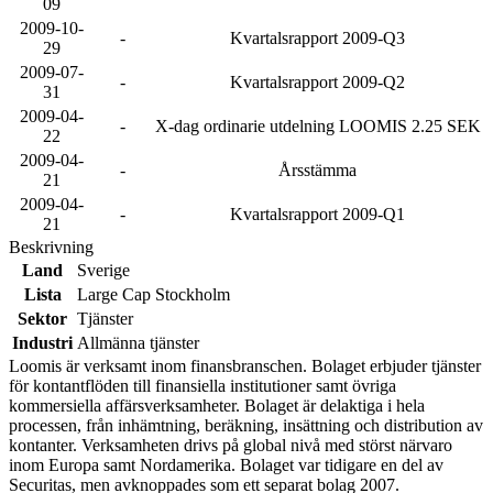
09
2009-10-
-
Kvartalsrapport 2009-Q3
29
2009-07-
-
Kvartalsrapport 2009-Q2
31
2009-04-
-
X-dag ordinarie utdelning LOOMIS 2.25 SEK
22
2009-04-
-
Årsstämma
21
2009-04-
-
Kvartalsrapport 2009-Q1
21
Beskrivning
Land
Sverige
Lista
Large Cap Stockholm
Sektor
Tjänster
Industri
Allmänna tjänster
Loomis är verksamt inom finansbranschen. Bolaget erbjuder tjänster
för kontantflöden till finansiella institutioner samt övriga
kommersiella affärsverksamheter. Bolaget är delaktiga i hela
processen, från inhämtning, beräkning, insättning och distribution av
kontanter. Verksamheten drivs på global nivå med störst närvaro
inom Europa samt Nordamerika. Bolaget var tidigare en del av
Securitas, men avknoppades som ett separat bolag 2007.