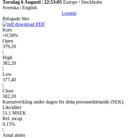
Torsdag 6 Augusti
|
22:53:05
Europe / Stockholm
Svenska
|
English
Loomis
Bifogade filer
PDF
Kurs
+0,58%
Open
379,20
|
High
382,20
|
Low
377,40
|
Close
382,20
Kursutveckling under dagen för detta pressmeddelande (SEK).
Likviditet
51,1 MSEK
Rel. mcap
0,15%
|
Antal aktier