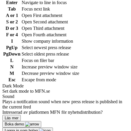
Enter
Navigate to line in focus
Tab
Focus next link
A or 1
Open First attachment
S or 2
Open Second attachment
D or 3
Open Third attachment
F or 4
Open Fourth attachment
I
Show company information
PgUp
Select newest press release
PgDown
Select oldest press release
L
Focus on filer bar
N
Increase preview window size
M
Decrease preview window size
Esc
Escape from mode
Dark Mode
Set dark mode to MFN.se
Sound
Plays a notification sound when new press release is published in
the current feed
Intresserad av platformen MFN för nyhetsdistribution?
Läs mer
Boka demo
Logga in som bolag