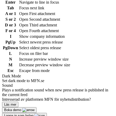
Enter
Navigate to line in focus
Tab
Focus next link
A or 1
Open First attachment
S or 2
Open Second attachment
D or 3
Open Third attachment
F or 4
Open Fourth attachment
I
Show company information
PgUp
Select newest press release
PgDown
Select oldest press release
L
Focus on filer bar
N
Increase preview window size
M
Decrease preview window size
Esc
Escape from mode
Dark Mode
Set dark mode to MFN.se
Sound
Plays a notification sound when new press release is published in
the current feed
Intresserad av platformen MFN för nyhetsdistribution?
Läs mer
Boka demo
Logga in som bolag