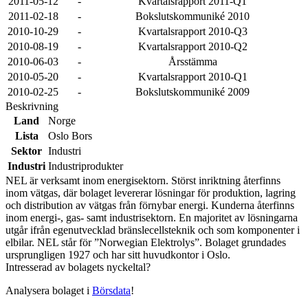
2011-05-12
-
Kvartalsrapport 2011-Q1
2011-02-18
-
Bokslutskommuniké 2010
2010-10-29
-
Kvartalsrapport 2010-Q3
2010-08-19
-
Kvartalsrapport 2010-Q2
2010-06-03
-
Årsstämma
2010-05-20
-
Kvartalsrapport 2010-Q1
2010-02-25
-
Bokslutskommuniké 2009
Beskrivning
Land
Norge
Lista
Oslo Bors
Sektor
Industri
Industri
Industriprodukter
NEL är verksamt inom energisektorn. Störst inriktning återfinns
inom vätgas, där bolaget levererar lösningar för produktion, lagring
och distribution av vätgas från förnybar energi. Kunderna återfinns
inom energi-, gas- samt industrisektorn. En majoritet av lösningarna
utgår ifrån egenutvecklad bränslecellsteknik och som komponenter i
elbilar. NEL står för ”Norwegian Elektrolys”. Bolaget grundades
ursprungligen 1927 och har sitt huvudkontor i Oslo.
Intresserad av bolagets nyckeltal?
Analysera bolaget i
Börsdata
!