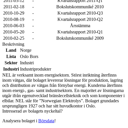
2011-05-12
-
Kvartalsrapport 2011-Q1
2011-02-18
-
Bokslutskommuniké 2010
2010-10-29
-
Kvartalsrapport 2010-Q3
2010-08-19
-
Kvartalsrapport 2010-Q2
2010-06-03
-
Årsstämma
2010-05-20
-
Kvartalsrapport 2010-Q1
2010-02-25
-
Bokslutskommuniké 2009
Beskrivning
Land
Norge
Lista
Oslo Bors
Sektor
Industri
Industri
Industriprodukter
NEL är verksamt inom energisektorn. Störst inriktning återfinns
inom vätgas, där bolaget levererar lösningar för produktion, lagring
och distribution av vätgas från förnybar energi. Kunderna återfinns
inom energi-, gas- samt industrisektorn. En majoritet av lösningarna
utgår ifrån egenutvecklad bränslecellsteknik och som komponenter i
elbilar. NEL står för ”Norwegian Elektrolys”. Bolaget grundades
ursprungligen 1927 och har sitt huvudkontor i Oslo.
Intresserad av bolagets nyckeltal?
Analysera bolaget i
Börsdata
!