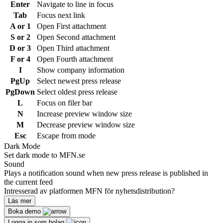
Enter
Navigate to line in focus
Tab
Focus next link
A or 1
Open First attachment
S or 2
Open Second attachment
D or 3
Open Third attachment
F or 4
Open Fourth attachment
I
Show company information
PgUp
Select newest press release
PgDown
Select oldest press release
L
Focus on filer bar
N
Increase preview window size
M
Decrease preview window size
Esc
Escape from mode
Dark Mode
Set dark mode to MFN.se
Sound
Plays a notification sound when new press release is published in
the current feed
Intresserad av platformen MFN för nyhetsdistribution?
Läs mer
Boka demo
Logga in som bolag