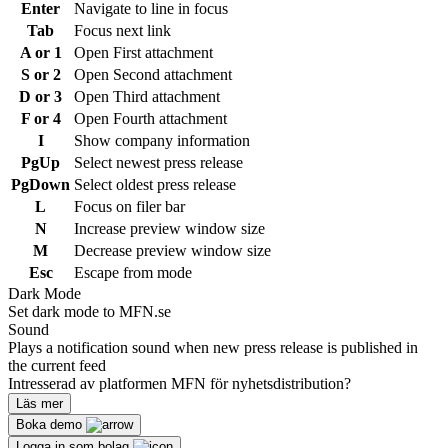
Enter
Navigate to line in focus
Tab
Focus next link
A or 1
Open First attachment
S or 2
Open Second attachment
D or 3
Open Third attachment
F or 4
Open Fourth attachment
I
Show company information
PgUp
Select newest press release
PgDown
Select oldest press release
L
Focus on filer bar
N
Increase preview window size
M
Decrease preview window size
Esc
Escape from mode
Dark Mode
Set dark mode to MFN.se
Sound
Plays a notification sound when new press release is published in
the current feed
Intresserad av platformen MFN för nyhetsdistribution?
Läs mer
Boka demo
Logga in som bolag