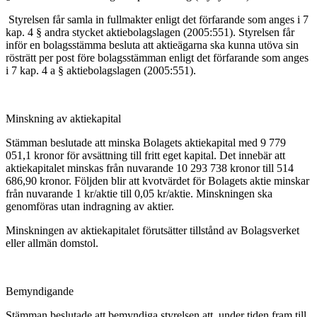
Styrelsen får samla in fullmakter enligt det förfarande som anges i 7
kap. 4 § andra stycket aktiebolagslagen (2005:551). Styrelsen får
inför en bolagsstämma besluta att aktieägarna ska kunna utöva sin
rösträtt per post före bolagsstämman enligt det förfarande som anges
i 7 kap. 4 a § aktiebolagslagen (2005:551).
Minskning av aktiekapital
Stämman beslutade att minska Bolagets aktiekapital med 9 779
051,1 kronor för avsättning till fritt eget kapital. Det innebär att
aktiekapitalet minskas från nuvarande 10 293 738 kronor till 514
686,90 kronor. Följden blir att kvotvärdet för Bolagets aktie minskar
från nuvarande 1 kr/aktie till 0,05 kr/aktie. Minskningen ska
genomföras utan indragning av aktier.
Minskningen av aktiekapitalet förutsätter tillstånd av Bolagsverket
eller allmän domstol.
Bemyndigande
Stämman beslutade att bemyndiga styrelsen att, under tiden fram till