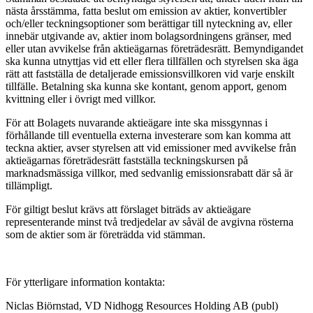
nästa årsstämma, fatta beslut om emission av aktier, konvertibler
och/eller teckningsoptioner som berättigar till nyteckning av, eller
innebär utgivande av, aktier inom bolagsordningens gränser, med
eller utan avvikelse från aktieägarnas företrädesrätt. Bemyndigandet
ska kunna utnyttjas vid ett eller flera tillfällen och styrelsen ska äga
rätt att fastställa de detaljerade emissionsvillkoren vid varje enskilt
tillfälle. Betalning ska kunna ske kontant, genom apport, genom
kvittning eller i övrigt med villkor.
För att Bolagets nuvarande aktieägare inte ska missgynnas i
förhållande till eventuella externa investerare som kan komma att
teckna aktier, avser styrelsen att vid emissioner med avvikelse från
aktieägarnas företrädesrätt fastställa teckningskursen på
marknadsmässiga villkor, med sedvanlig emissionsrabatt där så är
tillämpligt.
För giltigt beslut krävs att förslaget biträds av aktieägare
representerande minst två tredjedelar av såväl de avgivna rösterna
som de aktier som är företrädda vid stämman.
För ytterligare information kontakta:
Niclas Biörnstad, VD Nidhogg Resources Holding AB (publ)