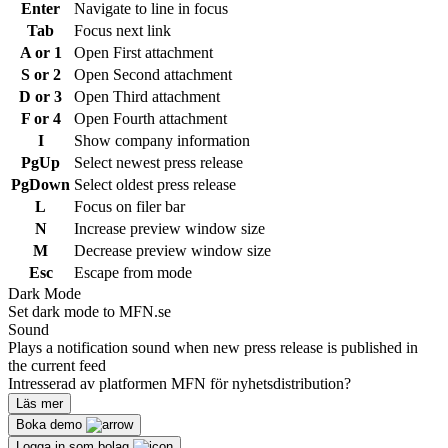
Enter
Navigate to line in focus
Tab
Focus next link
A or 1
Open First attachment
S or 2
Open Second attachment
D or 3
Open Third attachment
F or 4
Open Fourth attachment
I
Show company information
PgUp
Select newest press release
PgDown
Select oldest press release
L
Focus on filer bar
N
Increase preview window size
M
Decrease preview window size
Esc
Escape from mode
Dark Mode
Set dark mode to MFN.se
Sound
Plays a notification sound when new press release is published in
the current feed
Intresserad av platformen MFN för nyhetsdistribution?
Läs mer
Boka demo
Logga in som bolag