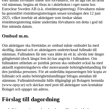
eller annan förvaltare måste hos förvaltaren, för att äga rätt att delta
vid stämman, begära att föras in i aktieboken i eget namn hos
Euroclear Sweden AB (s.k. rösträttsregistrering). Förvaltaren måste
ha genomfört rösträttsregistreringen senast torsdagen den 12 juni
2025, vilket innebär att aktieägare som önskar sådan
rösträttsregistrering måste underrätta förvaltaren om detta i god tid
före nämnda datum.
Ombud m.m.
Om aktieägare ska företrädas av ombud måste ombudet ha med
skriftlig, daterad och av aktieägaren undertecknad fullmakt till
stämman. Fullmakten får inte vara äldre än ett år, såvida inte längre
giltighetstid (dock längst fem år) har angivits i fullmakten. Om
fullmakten utfärdats av juridisk person ska ombudet också ha med
aktuellt registreringsbevis eller motsvarande behörighetshandling för
den juridiska personen. För att underlätta inpasseringen bör kopia av
fullmakt och andra behörighetshandlingar bifogas anmälan till
stämman. Fullmaktsformulär hålls tillgängligt på Bolagets hemsida
(www.opsy.se) och skickas med post till aktieägare som kontaktar
Bolaget och uppger sin adress.
Förslag till dagordning