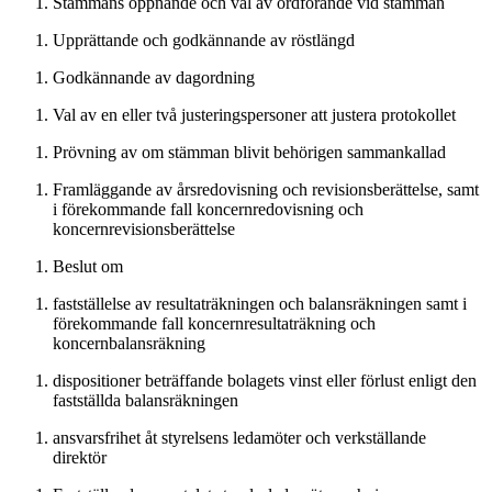
Stämmans öppnande och val av ordförande vid stämman
Upprättande och godkännande av röstlängd
Godkännande av dagordning
Val av en eller två justeringspersoner att justera protokollet
Prövning av om stämman blivit behörigen sammankallad
Framläggande av årsredovisning och revisionsberättelse, samt
i förekommande fall koncernredovisning och
koncernrevisionsberättelse
Beslut om
fastställelse av resultaträkningen och balansräkningen samt i
förekommande fall koncernresultaträkning och
koncernbalansräkning
dispositioner beträffande bolagets vinst eller förlust enligt den
fastställda balansräkningen
ansvarsfrihet åt styrelsens ledamöter och verkställande
direktör