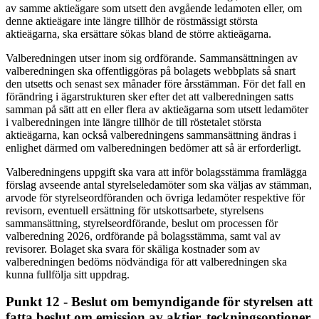
av samme aktieägare som utsett den avgående ledamoten eller, om
denne aktieägare inte längre tillhör de röstmässigt största
aktieägarna, ska ersättare sökas bland de större aktieägarna.
Valberedningen utser inom sig ordförande. Sammansättningen av
valberedningen ska offentliggöras på bolagets webbplats så snart
den utsetts och senast sex månader före årsstämman. För det fall en
förändring i ägarstrukturen sker efter det att valberedningen satts
samman på sätt att en eller flera av aktieägarna som utsett ledamöter
i valberedningen inte längre tillhör de till röstetalet största
aktieägarna, kan också valberedningens sammansättning ändras i
enlighet därmed om valberedningen bedömer att så är erforderligt.
Valberedningens uppgift ska vara att inför bolagsstämma framlägga
förslag avseende antal styrelseledamöter som ska väljas av stämman,
arvode för styrelseordföranden och övriga ledamöter respektive för
revisorn, eventuell ersättning för utskottsarbete, styrelsens
sammansättning, styrelseordförande, beslut om processen för
valberedning 2026, ordförande på bolagsstämma, samt val av
revisorer. Bolaget ska svara för skäliga kostnader som av
valberedningen bedöms nödvändiga för att valberedningen ska
kunna fullfölja sitt uppdrag.
Punkt 12 - Beslut om bemyndigande för styrelsen att
fatta beslut om emission av aktier, teckningsoptioner