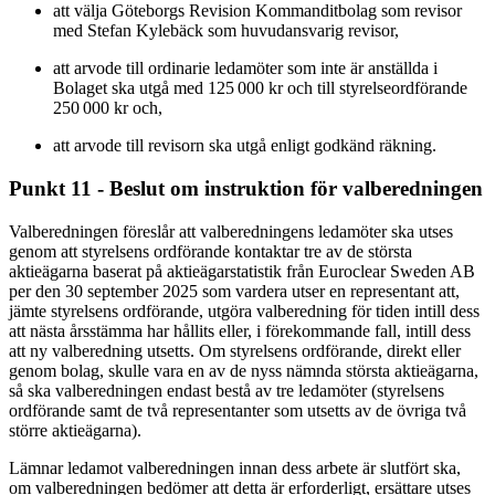
att välja Göteborgs Revision Kommanditbolag som revisor
med Stefan Kylebäck som huvudansvarig revisor,
att arvode till ordinarie ledamöter som inte är anställda i
Bolaget ska utgå med 125 000 kr och till styrelseordförande
250 000 kr och,
att arvode till revisorn ska utgå enligt godkänd räkning.
Punkt 11 - Beslut om instruktion för valberedningen
Valberedningen föreslår att valberedningens ledamöter ska utses
genom att styrelsens ordförande kontaktar tre av de största
aktieägarna baserat på aktieägarstatistik från Euroclear Sweden AB
per den 30 september 2025 som vardera utser en representant att,
jämte styrelsens ordförande, utgöra valberedning för tiden intill dess
att nästa årsstämma har hållits eller, i förekommande fall, intill dess
att ny valberedning utsetts. Om styrelsens ordförande, direkt eller
genom bolag, skulle vara en av de nyss nämnda största aktieägarna,
så ska valberedningen endast bestå av tre ledamöter (styrelsens
ordförande samt de två representanter som utsetts av de övriga två
större aktieägarna).
Lämnar ledamot valberedningen innan dess arbete är slutfört ska,
om valberedningen bedömer att detta är erforderligt, ersättare utses