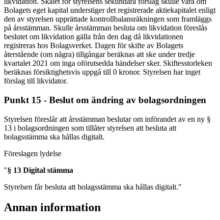
likvidation. Skälet för styrelsens sekundära förslag skulle vara om
Bolagets eget kapital understiger det registrerade aktiekapitalet enligt
den av styrelsen upprättade kontrollbalansräkningen som framläggs
på årsstämman. Skulle årsstämman besluta om likvidation föreslås
beslutet om likvidation gälla från den dag då likvidationen
registreras hos Bolagsverket. Dagen för skifte av Bolagets
återstående (om några) tillgångar beräknas att ske under tredje
kvartalet 2021 om inga oförutsedda händelser sker. Skiftesstorleken
beräknas försiktighetsvis uppgå till 0 kronor. Styrelsen har inget
förslag till likvidator.
Punkt 15 - Beslut om ändring av bolagsordningen
Styrelsen föreslår att årsstämman beslutar om införandet av en ny §
13 i bolagsordningen som tillåter styrelsen att besluta att
bolagsstämma ska hållas digitalt.
Föreslagen lydelse
"
§ 13 Digital stämma
Styrelsen får besluta att bolagsstämma ska hållas digitalt."
Annan information