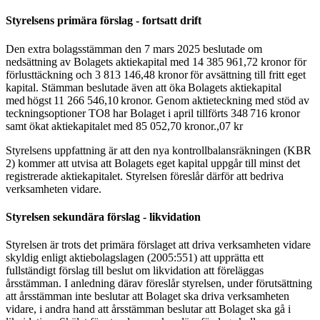
Styrelsens primära förslag - fortsatt drift
Den extra bolagsstämman den 7 mars 2025 beslutade om
nedsättning av Bolagets aktiekapital med 14 385 961,72 kronor för
förlusttäckning och 3 813 146,48 kronor för avsättning till fritt eget
kapital. Stämman beslutade även att öka Bolagets aktiekapital
med högst 11 266 546,10 kronor. Genom aktieteckning med stöd av
teckningsoptioner TO8 har Bolaget i april tillförts 348 716 kronor
samt ökat aktiekapitalet med 85 052,70 kronor.,07 kr
Styrelsens uppfattning är att den nya kontrollbalansräkningen (KBR
2) kommer att utvisa att Bolagets eget kapital uppgår till minst det
registrerade aktiekapitalet. Styrelsen föreslår därför att bedriva
verksamheten vidare.
Styrelsen sekundära förslag - likvidation
Styrelsen är trots det primära förslaget att driva verksamheten vidare
skyldig enligt aktiebolagslagen (2005:551) att upprätta ett
fullständigt förslag till beslut om likvidation att föreläggas
årsstämman. I anledning därav föreslår styrelsen, under förutsättning
att årsstämman inte beslutar att Bolaget ska driva verksamheten
vidare, i andra hand att årsstämman beslutar att Bolaget ska gå i