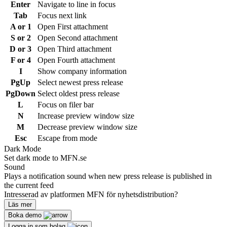
Enter
Navigate to line in focus
Tab
Focus next link
A or 1
Open First attachment
S or 2
Open Second attachment
D or 3
Open Third attachment
F or 4
Open Fourth attachment
I
Show company information
PgUp
Select newest press release
PgDown
Select oldest press release
L
Focus on filer bar
N
Increase preview window size
M
Decrease preview window size
Esc
Escape from mode
Dark Mode
Set dark mode to MFN.se
Sound
Plays a notification sound when new press release is published in
the current feed
Intresserad av platformen MFN för nyhetsdistribution?
Läs mer
Boka demo
Logga in som bolag