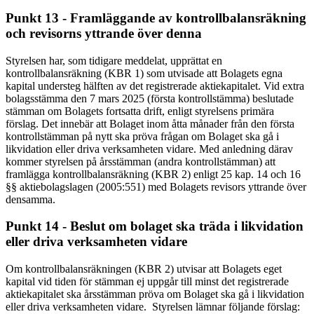
Punkt 13 - Framläggande av kontrollbalansräkning
och revisorns yttrande över denna
Styrelsen har, som tidigare meddelat, upprättat en
kontrollbalansräkning (KBR 1) som utvisade att Bolagets egna
kapital understeg hälften av det registrerade aktiekapitalet. Vid extra
bolagsstämma den 7 mars 2025 (första kontrollstämma) beslutade
stämman om Bolagets fortsatta drift, enligt styrelsens primära
förslag. Det innebär att Bolaget inom åtta månader från den första
kontrollstämman på nytt ska pröva frågan om Bolaget ska gå i
likvidation eller driva verksamheten vidare. Med anledning därav
kommer styrelsen på årsstämman (andra kontrollstämman) att
framlägga kontrollbalansräkning (KBR 2) enligt 25 kap. 14 och 16
§§ aktiebolagslagen (2005:551) med Bolagets revisors yttrande över
densamma.
Punkt 14 - Beslut om bolaget ska träda i likvidation
eller driva verksamheten vidare
Om kontrollbalansräkningen (KBR 2) utvisar att Bolagets eget
kapital vid tiden för stämman ej uppgår till minst det registrerade
aktiekapitalet ska årsstämman pröva om Bolaget ska gå i likvidation
eller driva verksamheten vidare. Styrelsen lämnar följande förslag: