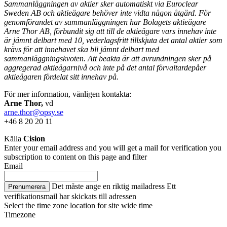
Sammanläggningen av aktier sker automatiskt via Euroclear
Sweden AB och aktieägare behöver inte vidta någon åtgärd. För
genomförandet av sammanläggningen har Bolagets aktieägare
Arne Thor AB, förbundit sig att till de aktieägare vars innehav inte
är jämnt delbart med 10, vederlagsfritt tillskjuta det antal aktier som
krävs för att innehavet ska bli jämnt delbart med
sammanläggningskvoten. Att beakta är att avrundningen sker på
aggregerad aktieägarnivå och inte på det antal förvaltardepåer
aktieägaren fördelat sitt innehav på.
För mer information, vänligen kontakta:
Arne Thor,
vd
arne.thor@opsy.se
+46 8 20 20 11
Källa
Cision
Enter your email address and you will get a mail for verification you
subscription to content on this page and filter
Email
Det måste ange en riktig mailadress
Ett
Prenumerera
verifikationsmail har skickats till adressen
Select the time zone location for site wide time
Timezone