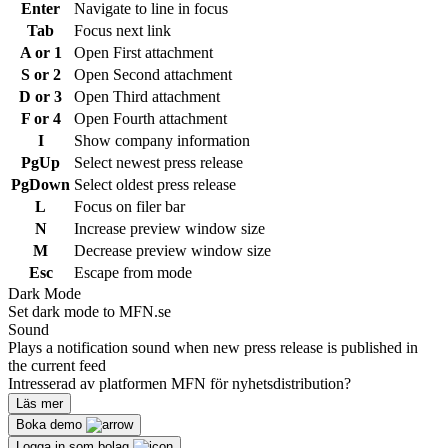
Enter
Navigate to line in focus
Tab
Focus next link
A or 1
Open First attachment
S or 2
Open Second attachment
D or 3
Open Third attachment
F or 4
Open Fourth attachment
I
Show company information
PgUp
Select newest press release
PgDown
Select oldest press release
L
Focus on filer bar
N
Increase preview window size
M
Decrease preview window size
Esc
Escape from mode
Dark Mode
Set dark mode to MFN.se
Sound
Plays a notification sound when new press release is published in
the current feed
Intresserad av platformen MFN för nyhetsdistribution?
Läs mer
Boka demo
Logga in som bolag