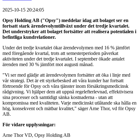
2025-10-15 20:24:05
Opsy Holding AB ("Opsy") meddelar idag att bolaget ser en
fortsatt stark ärendevolymtillväxt under det tredje kvartalet.
Det understryker att bolaget fortsätter att realisera potentialen i
befintliga kundrelationer.
Under det tredje kvartalet ökar ärendevolymen med 16 % jämfört
med föregående kvartal, trots att semesterperioden påverkat
aktiviteten under det tredje kvartalet. I september ökade antalet
ärenden med 30 % jämfört mot augusti månad.
"Vi ser med glädje att ärendevolymen fortsätter att öka i linje med
vår strategi. Det är ett styrkebesked att våra kunder har fortsatt
förtroende för Opsy och våra tjänster inom försäkringsmedicinsk
rådgivning. Vi hjälper dem att uppnå regelefterlevnad, effektivisera
sina processer och samtidigt sänka kostnaderna - utan att
kompromissa med kvaliteten. Varje medicinskt utlåtande ska hålla en
hög, konsekvent och mätbar kvalitet," säger Arne Thor, vd för Opsy
AB.
För vidare upplysningar:
Arne Thor VD, Opsy Holding AB