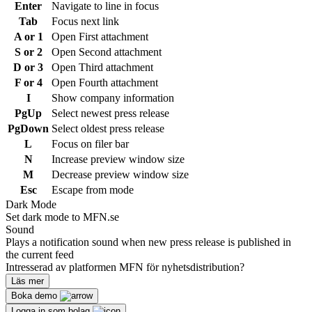
Enter
Navigate to line in focus
Tab
Focus next link
A or 1
Open First attachment
S or 2
Open Second attachment
D or 3
Open Third attachment
F or 4
Open Fourth attachment
I
Show company information
PgUp
Select newest press release
PgDown
Select oldest press release
L
Focus on filer bar
N
Increase preview window size
M
Decrease preview window size
Esc
Escape from mode
Dark Mode
Set dark mode to MFN.se
Sound
Plays a notification sound when new press release is published in
the current feed
Intresserad av platformen MFN för nyhetsdistribution?
Läs mer
Boka demo
Logga in som bolag