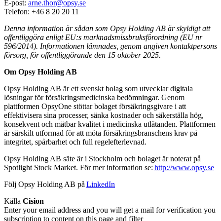
E-post:
arne.thor@opsy.se
Telefon: +46 8 20 20 11
De
nna information är sådan som Opsy Holding AB är skyldigt att
offentliggöra enligt EU:s marknadsmissbruksförordning (EU nr
596/2014). Informationen lämnades, genom angiven kontaktpersons
försorg, för offentliggörande den 15 oktober 2025.
Om Opsy Holding AB
Opsy Holding AB är ett svenskt bolag som utvecklar digitala
lösningar för försäkringsmedicinska bedömningar. Genom
plattformen OpsyOne stöttar bolaget försäkringsgivare i att
effektivisera sina processer, sänka kostnader och säkerställa hög,
konsekvent och mätbar kvalitet i medicinska utlåtanden. Plattformen
är särskilt utformad för att möta försäkringsbranschens krav på
integritet, spårbarhet och full regelefterlevnad.
Opsy Holding AB säte är i Stockholm och bolaget är noterat på
Spotlight Stock Market. För mer information se:
http://www.opsy.se
Följ Opsy Holding AB på
LinkedIn
Källa
Cision
Enter your email address and you will get a mail for verification you
subscription to content on this page and filter