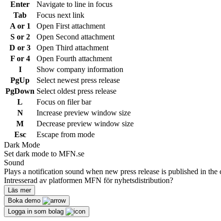
Enter
Navigate to line in focus
Tab
Focus next link
A or 1
Open First attachment
S or 2
Open Second attachment
D or 3
Open Third attachment
F or 4
Open Fourth attachment
I
Show company information
PgUp
Select newest press release
PgDown
Select oldest press release
L
Focus on filer bar
N
Increase preview window size
M
Decrease preview window size
Esc
Escape from mode
Dark Mode
Set dark mode to MFN.se
Sound
Plays a notification sound when new press release is published in the 
Intresserad av platformen MFN för nyhetsdistribution?
Läs mer
Boka demo
Logga in som bolag