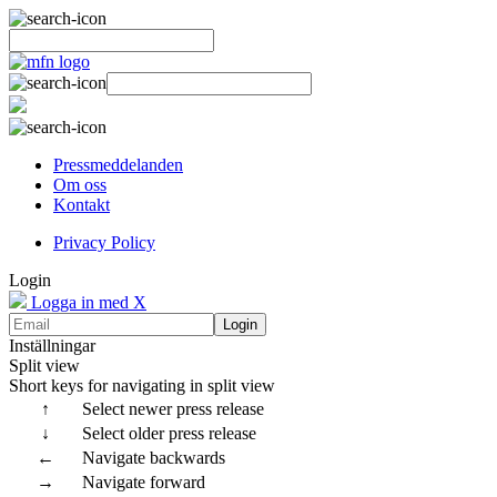
Pressmeddelanden
Om oss
Kontakt
Privacy Policy
Login
Logga in med X
Login
Inställningar
Split view
Short keys for navigating in split view
↑
Select newer press release
↓
Select older press release
←
Navigate backwards
→
Navigate forward