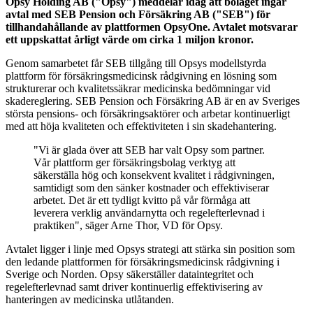
Opsy Holding AB ("Opsy") meddelar idag att bolaget ingår
avtal med SEB Pension och Försäkring AB ("SEB") för
tillhandahållande av plattformen OpsyOne. Avtalet motsvarar
ett uppskattat årligt värde om cirka 1 miljon kronor.
Genom samarbetet får SEB tillgång till Opsys modellstyrda
plattform för försäkringsmedicinsk rådgivning en lösning som
strukturerar och kvalitetssäkrar medicinska bedömningar vid
skadereglering. SEB Pension och Försäkring AB är en av Sveriges
största pensions- och försäkringsaktörer och arbetar kontinuerligt
med att höja kvaliteten och effektiviteten i sin skadehantering.
"Vi är glada över att SEB har valt Opsy som partner.
Vår plattform ger försäkringsbolag verktyg att
säkerställa hög och konsekvent kvalitet i rådgivningen,
samtidigt som den sänker kostnader och effektiviserar
arbetet. Det är ett tydligt kvitto på vår förmåga att
leverera verklig användarnytta och regelefterlevnad i
praktiken",
säger Arne Thor, VD för Opsy.
Avtalet ligger i linje med Opsys strategi att stärka sin position som
den ledande plattformen för försäkringsmedicinsk rådgivning i
Sverige och Norden. Opsy säkerställer dataintegritet och
regelefterlevnad samt driver kontinuerlig effektivisering av
hanteringen av medicinska utlåtanden.