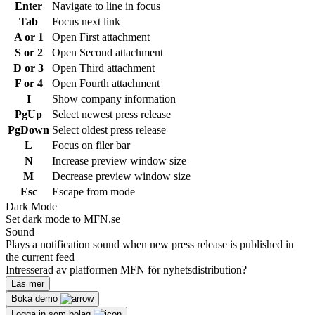
Enter
Navigate to line in focus
Tab
Focus next link
A or 1
Open First attachment
S or 2
Open Second attachment
D or 3
Open Third attachment
F or 4
Open Fourth attachment
I
Show company information
PgUp
Select newest press release
PgDown
Select oldest press release
L
Focus on filer bar
N
Increase preview window size
M
Decrease preview window size
Esc
Escape from mode
Dark Mode
Set dark mode to MFN.se
Sound
Plays a notification sound when new press release is published in
the current feed
Intresserad av platformen MFN för nyhetsdistribution?
Läs mer
Boka demo
Logga in som bolag