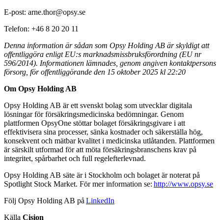
E-post: arne.thor@opsy.se
Telefon: +46 8 20 20 11
Denna information är sådan som Opsy Holding AB är skyldigt att
offentliggöra enligt EU:s marknadsmissbruksförordning (EU nr
596/2014). Informationen lämnades, genom angiven kontaktpersons
försorg, för offentliggörande den 15 oktober 2025 kl 22:20
Om Opsy Holding AB
Opsy Holding AB är ett svenskt bolag som utvecklar digitala
lösningar för försäkringsmedicinska bedömningar. Genom
plattformen OpsyOne stöttar bolaget försäkringsgivare i att
effektivisera sina processer, sänka kostnader och säkerställa hög,
konsekvent och mätbar kvalitet i medicinska utlåtanden. Plattformen
är särskilt utformad för att möta försäkringsbranschens krav på
integritet, spårbarhet och full regelefterlevnad.
Opsy Holding AB säte är i Stockholm och bolaget är noterat på
Spotlight Stock Market. För mer information se:
http://www.opsy.se
Följ Opsy Holding AB på
LinkedIn
Källa
Cision