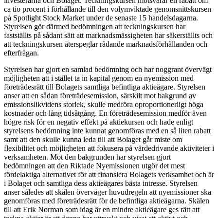
investerarna och Bolaget. Teckningskursen motsvarar en rabatt om
ca tio procent i förhållande till den volymviktade genomsnittskursen
på Spotlight Stock Market under de senaste 15 handelsdagarna.
Styrelsen gör därmed bedömningen att teckningskursen har
fastställts på sådant sätt att marknadsmässigheten har säkerställts och
att teckningskursen återspeglar rådande marknadsförhållanden och
efterfrågan.
Styrelsen har gjort en samlad bedömning och har noggrant övervägt
möjligheten att i stället ta in kapital genom en nyemission med
företrädesrätt till Bolagets samtliga befintliga aktieägare. Styrelsen
anser att en sådan företrädesemission, särskilt mot bakgrund av
emissionslikvidens storlek, skulle medföra oproportionerligt höga
kostnader och lång tidsåtgång. En företrädesemission medför även
högre risk för en negativ effekt på aktiekursen och hade enligt
styrelsens bedömning inte kunnat genomföras med en så liten rabatt
samt att den skulle kunna leda till att Bolaget går miste om
flexibilitet och möjligheten att fokusera på värdedrivande aktiviteter i
verksamheten. Mot den bakgrunden har styrelsen gjort
bedömningen att den Riktade Nyemissionen utgör det mest
fördelaktiga alternativet för att finansiera Bolagets verksamhet och är
i Bolaget och samtliga dess aktieägares bästa intresse. Styrelsen
anser således att skälen överväger huvudregeln att nyemissioner ska
genomföras med företrädesrätt för de befintliga aktieägarna. Skälen
till att Erik Norman som idag är en mindre aktieägare ges rätt att