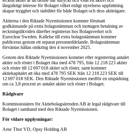
teckna aktier är att denne har uttryckt och visat ett aktivt och
långsiktigt intresse för Bolaget vilket enligt styrelsens uppfattning
skapar trygghet och stabilitet för både Bolaget och dess aktieägare.
Aktierna i den Riktade Nyemissionen kommer förutsatt
godkännande på extra bolagsstämman och mottagen betalning av
teckningslikviden därefter registreras hos Bolagsverket och
Euroclear Sweden. Kallelse till extra bolagsstämman kommer
publiceras genom ett separat pressmeddelande. Bolagsstämman
förväntas hållas omkring den 4 november 2025.
Genom den Riktade Nyemissionen kommer efter registrering antalet
aktier och röster i Bolaget öka med 478 795, från 12 218 223 aktier
och röster till 12 697 018 aktier och röster, samt kommer
aktiekapitalet att öka med 478 795 SEK från 12 218 223 SEK till
12 697 018 SEK. Den Riktade Nyemissionen medför en utspädning
om ca 3,8 procent av antalet aktier och röster i Bolaget.
Rådgivare
Kommissionären för Aktiebolagsärenden AB är legal rådgivare till
Bolaget i samband med den Riktade Nyemissionen.
För vidare upplysningar:
Arne Thor VD, Opsy Holding AB