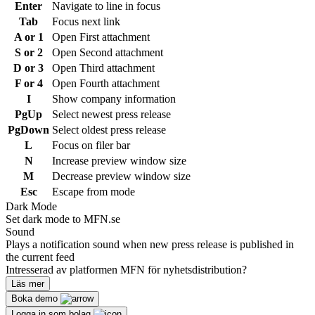
Enter
Navigate to line in focus
Tab
Focus next link
A or 1
Open First attachment
S or 2
Open Second attachment
D or 3
Open Third attachment
F or 4
Open Fourth attachment
I
Show company information
PgUp
Select newest press release
PgDown
Select oldest press release
L
Focus on filer bar
N
Increase preview window size
M
Decrease preview window size
Esc
Escape from mode
Dark Mode
Set dark mode to MFN.se
Sound
Plays a notification sound when new press release is published in
the current feed
Intresserad av platformen MFN för nyhetsdistribution?
Läs mer
Boka demo
Logga in som bolag