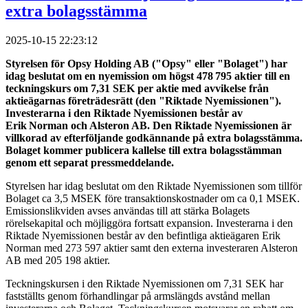
extra bolagsstämma
2025-10-15 22:23:12
Styrelsen för Opsy Holding AB ("Opsy" eller "Bolaget") har
idag beslutat om en nyemission om högst 478 795 aktier till en
teckningskurs om 7,31 SEK per aktie med avvikelse från
aktieägarnas företrädesrätt (den "Riktade Nyemissionen").
Investerarna i den Riktade Nyemissionen består av
Erik Norman och Alsteron AB. Den Riktade Nyemissionen är
villkorad av efterföljande godkännande på extra bolagsstämma.
Bolaget kommer publicera kallelse till extra bolagsstämman
genom ett separat pressmeddelande.
Styrelsen har idag beslutat om den Riktade Nyemissionen som tillför
Bolaget ca 3,5 MSEK före transaktionskostnader om ca 0,1 MSEK.
Emissionslikviden avses användas till att stärka Bolagets
rörelsekapital och möjliggöra fortsatt expansion. Investerarna i den
Riktade Nyemissionen består av den befintliga aktieägaren Erik
Norman med 273 597 aktier samt den externa investeraren Alsteron
AB med 205 198 aktier.
Teckningskursen i den Riktade Nyemissionen om 7,31 SEK har
fastställts genom förhandlingar på armslängds avstånd mellan