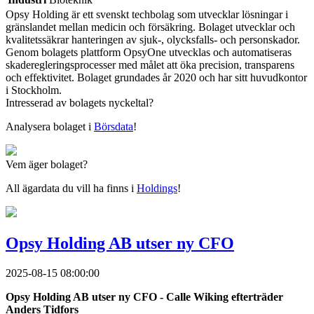
Opsy Holding är ett svenskt techbolag som utvecklar lösningar i
gränslandet mellan medicin och försäkring. Bolaget utvecklar och
kvalitetssäkrar hanteringen av sjuk-, olycksfalls- och personskador.
Genom bolagets plattform OpsyOne utvecklas och automatiseras
skaderegleringsprocesser med målet att öka precision, transparens
och effektivitet. Bolaget grundades år 2020 och har sitt huvudkontor
i Stockholm.
Intresserad av bolagets nyckeltal?
Analysera bolaget i
Börsdata
!
Vem äger bolaget?
All ägardata du vill ha finns i
Holdings
!
Opsy Holding AB utser ny CFO
2025-08-15 08:00:00
Opsy Holding AB utser ny CFO - Calle Wiking efterträder
Anders Tidfors