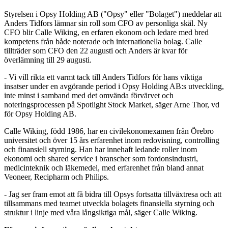
Styrelsen i Opsy Holding AB ("Opsy" eller "Bolaget") meddelar att
Anders Tidfors lämnar sin roll som CFO av personliga skäl. Ny
CFO blir Calle Wiking, en erfaren ekonom och ledare med bred
kompetens från både noterade och internationella bolag.
Calle
tillträder som CFO den 22 augusti och Anders är kvar för
överlämning till 29 augusti.
- Vi vill rikta ett varmt tack till Anders Tidfors för hans viktiga
insatser under en avgörande period i Opsy Holding AB:s utveckling,
inte minst i samband med det omvända förvärvet och
noteringsprocessen på Spotlight Stock Market, säger Arne Thor, vd
för Opsy Holding AB.
Calle Wiking, född 1986, har en civilekonomexamen från Örebro
universitet och över 15 års erfarenhet inom redovisning, controlling
och finansiell styrning. Han har innehaft ledande roller inom
ekonomi och shared service i branscher som fordonsindustri,
medicinteknik och läkemedel, med erfarenhet från bland annat
Veoneer, Recipharm och Philips.
- Jag ser fram emot att få bidra till Opsys fortsatta tillväxtresa och att
tillsammans med teamet utveckla bolagets finansiella styrning och
struktur i linje med våra långsiktiga mål, säger Calle Wiking.