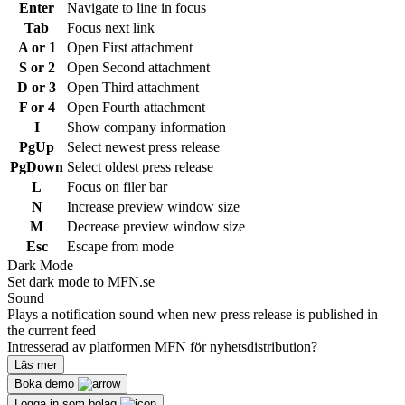
Enter
Navigate to line in focus
Tab
Focus next link
A or 1
Open First attachment
S or 2
Open Second attachment
D or 3
Open Third attachment
F or 4
Open Fourth attachment
I
Show company information
PgUp
Select newest press release
PgDown
Select oldest press release
L
Focus on filer bar
N
Increase preview window size
M
Decrease preview window size
Esc
Escape from mode
Dark Mode
Set dark mode to MFN.se
Sound
Plays a notification sound when new press release is published in
the current feed
Intresserad av platformen MFN för nyhetsdistribution?
Läs mer
Boka demo
Logga in som bolag