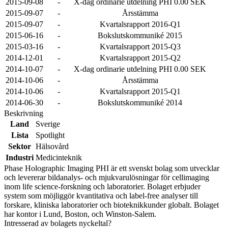
2015-09-08
-
X-dag ordinarie utdelning PHI 0.00 SEK
2015-09-07
-
Årsstämma
2015-09-07
-
Kvartalsrapport 2016-Q1
2015-06-16
-
Bokslutskommuniké 2015
2015-03-16
-
Kvartalsrapport 2015-Q3
2014-12-01
-
Kvartalsrapport 2015-Q2
2014-10-07
-
X-dag ordinarie utdelning PHI 0.00 SEK
2014-10-06
-
Årsstämma
2014-10-06
-
Kvartalsrapport 2015-Q1
2014-06-30
-
Bokslutskommuniké 2014
Beskrivning
Land
Sverige
Lista
Spotlight
Sektor
Hälsovård
Industri
Medicinteknik
Phase Holographic Imaging PHI är ett svenskt bolag som utvecklar
och levererar bildanalys- och mjukvarulösningar för cellimaging
inom life science-forskning och laboratorier. Bolaget erbjuder
system som möjliggör kvantitativa och label-free analyser till
forskare, kliniska laboratorier och bioteknikkunder globalt. Bolaget
har kontor i Lund, Boston, och Winston-Salem.
Intresserad av bolagets nyckeltal?