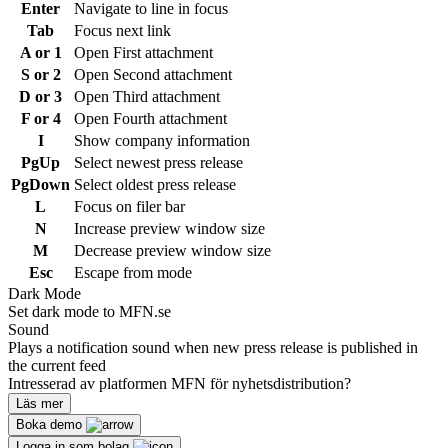
Enter
Navigate to line in focus
Tab
Focus next link
A or 1
Open First attachment
S or 2
Open Second attachment
D or 3
Open Third attachment
F or 4
Open Fourth attachment
I
Show company information
PgUp
Select newest press release
PgDown
Select oldest press release
L
Focus on filer bar
N
Increase preview window size
M
Decrease preview window size
Esc
Escape from mode
Dark Mode
Set dark mode to MFN.se
Sound
Plays a notification sound when new press release is published in
the current feed
Intresserad av platformen MFN för nyhetsdistribution?
Läs mer
Boka demo
Logga in som bolag