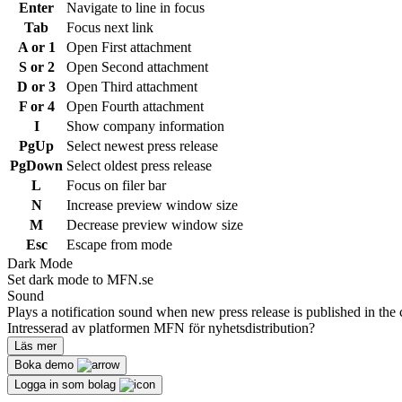
Enter
Navigate to line in focus
Tab
Focus next link
A or 1
Open First attachment
S or 2
Open Second attachment
D or 3
Open Third attachment
F or 4
Open Fourth attachment
I
Show company information
PgUp
Select newest press release
PgDown
Select oldest press release
L
Focus on filer bar
N
Increase preview window size
M
Decrease preview window size
Esc
Escape from mode
Dark Mode
Set dark mode to MFN.se
Sound
Plays a notification sound when new press release is published in the 
Intresserad av platformen MFN för nyhetsdistribution?
Läs mer
Boka demo
Logga in som bolag