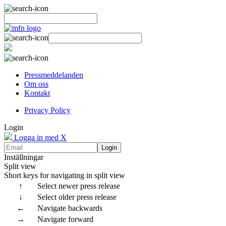
Pressmeddelanden
Om oss
Kontakt
Privacy Policy
Login
Logga in med X
Login
Inställningar
Split view
Short keys for navigating in split view
↑
Select newer press release
↓
Select older press release
←
Navigate backwards
→
Navigate forward