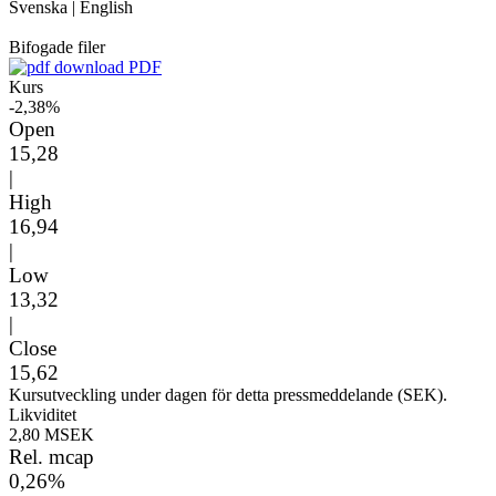
Svenska
|
English
Bifogade filer
PDF
Kurs
-2,38%
Open
15,28
|
High
16,94
|
Low
13,32
|
Close
15,62
Kursutveckling under dagen för detta pressmeddelande (SEK).
Likviditet
2,80 MSEK
Rel. mcap
0,26%