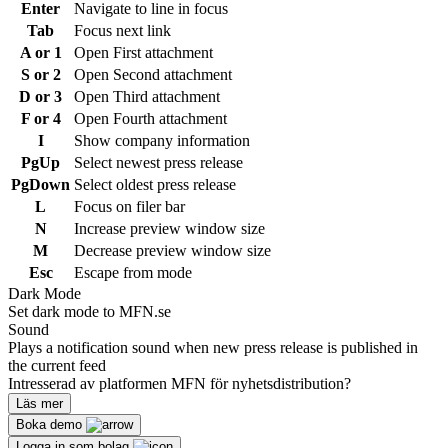
Enter
Navigate to line in focus
Tab
Focus next link
A or 1
Open First attachment
S or 2
Open Second attachment
D or 3
Open Third attachment
F or 4
Open Fourth attachment
I
Show company information
PgUp
Select newest press release
PgDown
Select oldest press release
L
Focus on filer bar
N
Increase preview window size
M
Decrease preview window size
Esc
Escape from mode
Dark Mode
Set dark mode to MFN.se
Sound
Plays a notification sound when new press release is published in
the current feed
Intresserad av platformen MFN för nyhetsdistribution?
Läs mer
Boka demo
Logga in som bolag