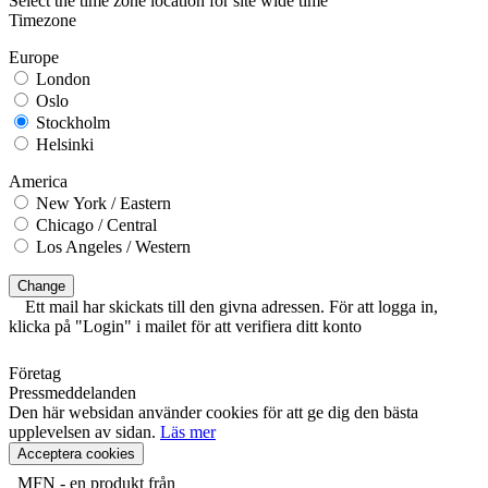
Select the time zone location for site wide time
Timezone
Europe
London
Oslo
Stockholm
Helsinki
America
New York / Eastern
Chicago / Central
Los Angeles / Western
Change
Ett mail har skickats till den givna adressen. För att logga in,
klicka på "Login" i mailet för att verifiera ditt konto
Företag
Pressmeddelanden
Den här websidan använder cookies för att ge dig den bästa
upplevelsen av sidan.
Läs mer
Acceptera cookies
MFN - en produkt från