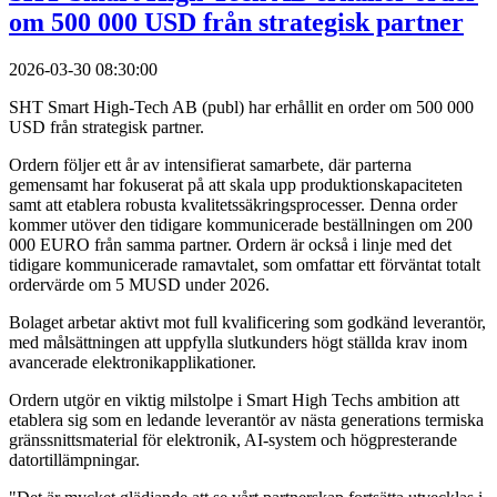
om 500 000 USD från strategisk partner
2026-03-30 08:30:00
SHT Smart High-Tech AB (publ) har erhållit en order om 500 000
USD från strategisk partner.
Ordern följer ett år av intensifierat samarbete, där parterna
gemensamt har fokuserat på att skala upp produktionskapaciteten
samt att etablera robusta kvalitetssäkringsprocesser. Denna order
kommer utöver den tidigare kommunicerade beställningen om 200
000 EURO från samma partner. Ordern är också i linje med det
tidigare kommunicerade ramavtalet, som omfattar ett förväntat totalt
ordervärde om 5 MUSD under 2026.
Bolaget arbetar aktivt mot full kvalificering som godkänd leverantör,
med målsättningen att uppfylla slutkunders högt ställda krav inom
avancerade elektronikapplikationer.
Ordern utgör en viktig milstolpe i Smart High Techs ambition att
etablera sig som en ledande leverantör av nästa generations termiska
gränssnittsmaterial för elektronik, AI-system och högpresterande
datortillämpningar.