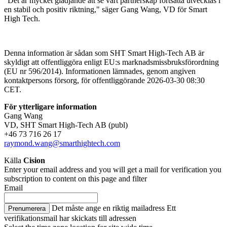
"Det är mycket glädjande att se vårt partnerskap fortsätta utvecklas i
en stabil och positiv riktning," säger Gang Wang, VD för Smart
High Tech.
Denna information är sådan som SHT Smart High-Tech AB är
skyldigt att offentliggöra enligt EU:s marknadsmissbruksförordning
(EU nr 596/2014). Informationen lämnades, genom angiven
kontaktpersons försorg, för offentliggörande 2026-03-30 08:30
CET.
För ytterligare information
Gang Wang
VD,
SHT Smart High-Tech AB
(publ)
+46 73 716 26 17
raymond.wang@smarthightech.com
Källa
Cision
Enter your email address and you will get a mail for verification you
subscription to content on this page and filter
Email
Det måste ange en riktig mailadress
Ett
Prenumerera
verifikationsmail har skickats till adressen