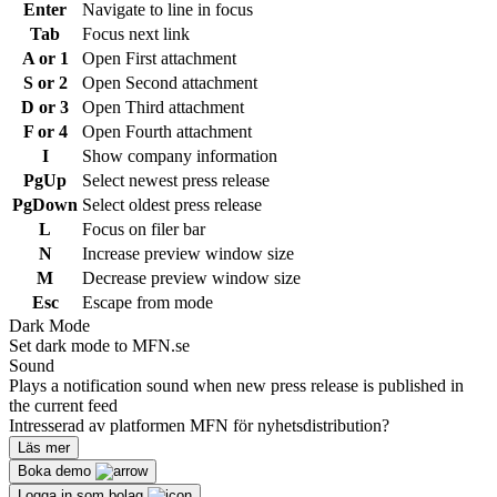
Enter
Navigate to line in focus
Tab
Focus next link
A or 1
Open First attachment
S or 2
Open Second attachment
D or 3
Open Third attachment
F or 4
Open Fourth attachment
I
Show company information
PgUp
Select newest press release
PgDown
Select oldest press release
L
Focus on filer bar
N
Increase preview window size
M
Decrease preview window size
Esc
Escape from mode
Dark Mode
Set dark mode to MFN.se
Sound
Plays a notification sound when new press release is published in
the current feed
Intresserad av platformen MFN för nyhetsdistribution?
Läs mer
Boka demo
Logga in som bolag