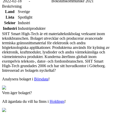
2022-02-18
-
Bokslutskommuniké 2021
Beskrivning
Land
Sverige
Lista
Spotlight
Sektor
Industri
Industri
Industriprodukter
SHT Smart High-Tech är ett materialteknikbolag verksamt inom
teknikbranschen. Bolaget utvecklar och producerar avancerade
termiska gränssnittsmaterial för elektronik och andra
högteknologiska applikationer. Produkterna används för kylning av
elektronik, kraftmoduler, lysdioder och andra värmekänsliga och
värmeintensiva produkter. Kunderna återfinns globalt inom
exempelvis telekom-, dator- och fordonsbranschen. SHT Smart
High-Tech grundades 2006 och har sitt huvudkontor i Göteborg.
Intresserad av bolagets nyckeltal?
Analysera bolaget i
Börsdata
!
Vem äger bolaget?
All ägardata du vill ha finns i
Holdings
!