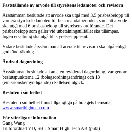
Fastställande av arvode till styrelsens ledamöter och revisorn
Årsstämman beslutade att arvode ska utgå med 3,5 prisbasbelopp till
vardera styrelseledamoten för hela mandatperioden, samt att arvode
ska utgå med 6 prisbasbelopp till styrelsens ordförande. Det
prisbasbelopp som gäller vid utbetalningstillfället ska tillämpas.
Ingen ersättning ska utgå till styrelsesuppleant.
Vidare beslutade årsstämman att arvode till revisorn ska utgå enligt
godkänd räkning.
Ändrad dagordning
Årsstämman beslutade att anta en reviderad dagordning, varigenom
beslutspunkterna 12 (bolagsordningsändring) och 13
(emissionsbemyndigande) i kallelsen utgick.
Besluten i sin helhet
Besluten i sin helhet finns tillgängliga på bolagets hemsida,
www.smarthightech.com
.
För ytterligare information
Gang Wang
Tillförordnad VD
, SHT Smart High-Tech AB (publ)