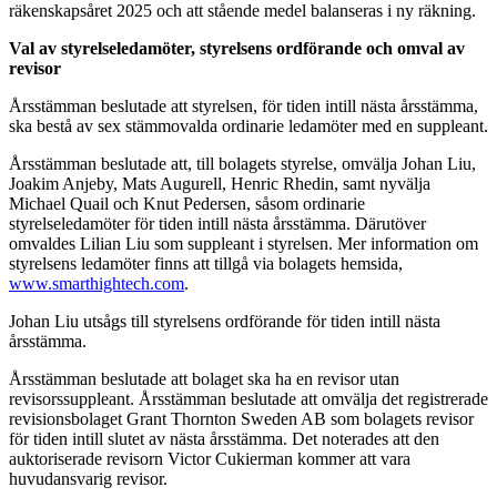
räkenskapsåret 2025 och att stående medel balanseras i ny räkning.
Val av styrelseledamöter, styrelsens ordförande och omval av
revisor
Årsstämman beslutade att styrelsen, för tiden intill nästa årsstämma,
ska bestå av sex stämmovalda ordinarie ledamöter med en suppleant.
Årsstämman beslut
ade att, till bolagets styrelse, omvälja Johan Liu,
Joakim Anjeby, Mats Augurell, Henric Rhedin, samt nyvälja
Michael Quail och Knut Pedersen, såsom ordinarie
styrelseledamöter för tiden intill nästa årsstämma. Därutöver
omvaldes Lilian Liu som suppleant i styrelsen. Mer information om
styrelsens ledamöter finns att tillgå via bolagets hemsida,
www.smarthightech.com
.
Johan Liu utsågs till styr
el
sens ordförande för tiden intill nästa
årsstämma.
Årsstämman beslutade att bolaget ska ha en revisor utan
revisorssuppleant. Årsstämman beslutade att omvälja det registrerade
revisionsbolaget Grant Thornton Sweden AB som bolagets re
visor
för tiden intill slutet av nästa årsstämma. Det noterades att den
auktoriserade revisorn Victor Cukierman kommer att vara
huvudansvarig revisor.