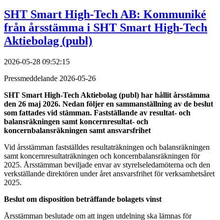
SHT Smart High-Tech AB: Kommuniké
från årsstämma i SHT Smart High-Tech
Aktiebolag (publ)
2026-05-28 09:52:15
Pressmeddelande 2026-05-26
SHT Smart High-Tech Aktiebolag (publ) har hållit årsstämma
den 26 maj 2026. Nedan följer en sammanställning av de beslut
som fattades vid stämman.
Fastställande av resultat- och
balansräkningen samt koncernresultat- och
koncernbalansräkningen samt ansvarsfrihet
Vid årsstämman fastställdes resultaträkningen och balansräkningen
samt koncernresultat
räk
ning
en och koncernbalansräkningen för
2025. Årsstämman beviljade envar av styrelseleda
möterna och den
verkställande direktören under året ansvarsfrihet för verksamhetsåret
2025.
Beslut om disposition beträffande bolagets vinst
Årsstämman beslutade om att ingen utdelning ska lämnas för