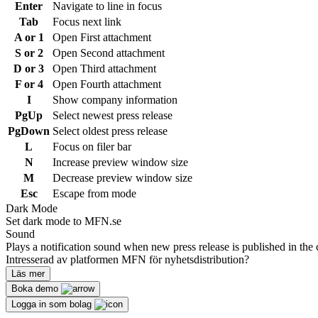
Enter
Navigate to line in focus
Tab
Focus next link
A or 1
Open First attachment
S or 2
Open Second attachment
D or 3
Open Third attachment
F or 4
Open Fourth attachment
I
Show company information
PgUp
Select newest press release
PgDown
Select oldest press release
L
Focus on filer bar
N
Increase preview window size
M
Decrease preview window size
Esc
Escape from mode
Dark Mode
Set dark mode to MFN.se
Sound
Plays a notification sound when new press release is published in the 
Intresserad av platformen MFN för nyhetsdistribution?
Läs mer
Boka demo
Logga in som bolag