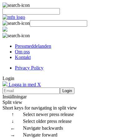
Pressmeddelanden
Om oss
Kontakt
Privacy Policy
Login
Logga in med X
Login
Inställningar
Split view
Short keys for navigating in split view
↑
Select newer press release
↓
Select older press release
←
Navigate backwards
→
Navigate forward