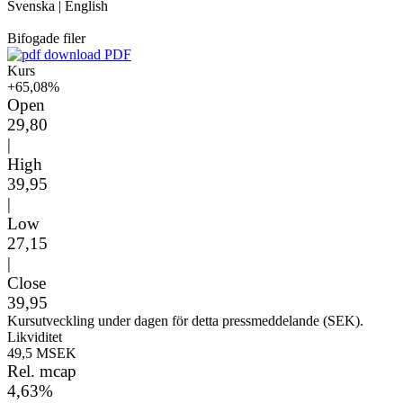
Svenska
|
English
Bifogade filer
PDF
Kurs
+65,08%
Open
29,80
|
High
39,95
|
Low
27,15
|
Close
39,95
Kursutveckling under dagen för detta pressmeddelande (SEK).
Likviditet
49,5 MSEK
Rel. mcap
4,63%