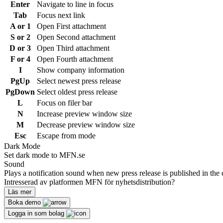
Enter
Navigate to line in focus
Tab
Focus next link
A or 1
Open First attachment
S or 2
Open Second attachment
D or 3
Open Third attachment
F or 4
Open Fourth attachment
I
Show company information
PgUp
Select newest press release
PgDown
Select oldest press release
L
Focus on filer bar
N
Increase preview window size
M
Decrease preview window size
Esc
Escape from mode
Dark Mode
Set dark mode to MFN.se
Sound
Plays a notification sound when new press release is published in the 
Intresserad av platformen MFN för nyhetsdistribution?
Läs mer
Boka demo
Logga in som bolag