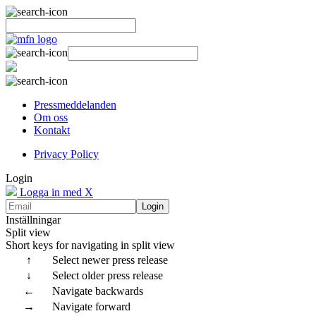
Pressmeddelanden
Om oss
Kontakt
Privacy Policy
Login
Logga in med X
Login
Inställningar
Split view
Short keys for navigating in split view
↑
Select newer press release
↓
Select older press release
←
Navigate backwards
→
Navigate forward