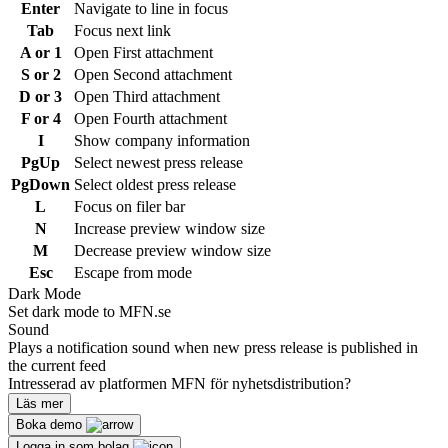
Enter
Navigate to line in focus
Tab
Focus next link
A or 1
Open First attachment
S or 2
Open Second attachment
D or 3
Open Third attachment
F or 4
Open Fourth attachment
I
Show company information
PgUp
Select newest press release
PgDown
Select oldest press release
L
Focus on filer bar
N
Increase preview window size
M
Decrease preview window size
Esc
Escape from mode
Dark Mode
Set dark mode to MFN.se
Sound
Plays a notification sound when new press release is published in
the current feed
Intresserad av platformen MFN för nyhetsdistribution?
Läs mer
Boka demo
Logga in som bolag