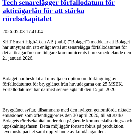
Tech senarelägger förfallodatum för
aktieägarlån för att stärka
rörelsekapitalet
2026-05-08 17:41:04
SHT Smart High-Tech AB (publ) ("Bolaget") meddelar att Bolaget
har utnyttjat sin rätt enligt avtal att senarelägga förfallodatumet för
det aktieägarlån som tidigare kommunicerats i pressmeddelande den
21 januari 2026.
Bolaget har beslutat att utnyttja en option om förlängning av
förfallodatumet för brygglånet från huvudägarna om 25 MSEK.
Förfallodatumet har därmed senarelagts till den 15 juli 2026.
Brygglånet syftar, tillsammans med den nyligen genomförda riktade
emissionen som offentliggjordes den 30 april 2026, till att stärka
Bolagets rörelsekapital under den pågående kommersialiserings- och
uppskalningsfasen. Detta möjliggör fortsatt fokus på produktion,
leveranskapacitet samt uppfyllande av kundåtaganden.