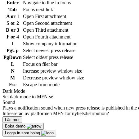
Enter
Navigate to line in focus
Tab
Focus next link
A or 1
Open First attachment
S or 2
Open Second attachment
D or 3
Open Third attachment
F or 4
Open Fourth attachment
I
Show company information
PgUp
Select newest press release
PgDown
Select oldest press release
L
Focus on filer bar
N
Increase preview window size
M
Decrease preview window size
Esc
Escape from mode
Dark Mode
Set dark mode to MFN.se
Sound
Plays a notification sound when new press release is published in the 
Intresserad av platformen MFN för nyhetsdistribution?
Läs mer
Boka demo
Logga in som bolag