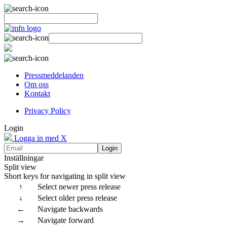
Pressmeddelanden
Om oss
Kontakt
Privacy Policy
Login
Logga in med X
Login
Inställningar
Split view
Short keys for navigating in split view
↑
Select newer press release
↓
Select older press release
←
Navigate backwards
→
Navigate forward