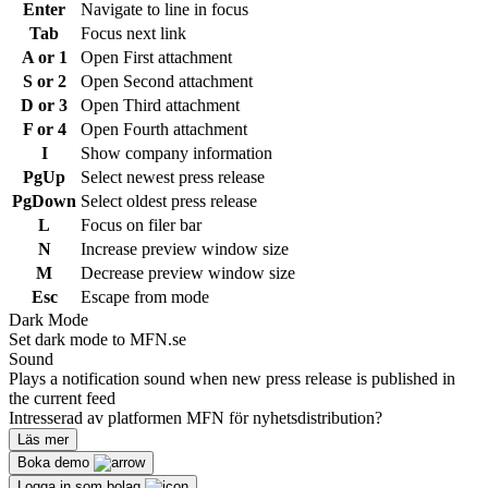
Enter
Navigate to line in focus
Tab
Focus next link
A or 1
Open First attachment
S or 2
Open Second attachment
D or 3
Open Third attachment
F or 4
Open Fourth attachment
I
Show company information
PgUp
Select newest press release
PgDown
Select oldest press release
L
Focus on filer bar
N
Increase preview window size
M
Decrease preview window size
Esc
Escape from mode
Dark Mode
Set dark mode to MFN.se
Sound
Plays a notification sound when new press release is published in
the current feed
Intresserad av platformen MFN för nyhetsdistribution?
Läs mer
Boka demo
Logga in som bolag