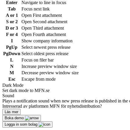
Enter
Navigate to line in focus
Tab
Focus next link
A or 1
Open First attachment
S or 2
Open Second attachment
D or 3
Open Third attachment
F or 4
Open Fourth attachment
I
Show company information
PgUp
Select newest press release
PgDown
Select oldest press release
L
Focus on filer bar
N
Increase preview window size
M
Decrease preview window size
Esc
Escape from mode
Dark Mode
Set dark mode to MFN.se
Sound
Plays a notification sound when new press release is published in the 
Intresserad av platformen MFN för nyhetsdistribution?
Läs mer
Boka demo
Logga in som bolag