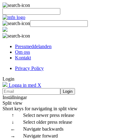
Pressmeddelanden
Om oss
Kontakt
Privacy Policy
Login
Logga in med X
Login
Inställningar
Split view
Short keys for navigating in split view
↑
Select newer press release
↓
Select older press release
←
Navigate backwards
→
Navigate forward