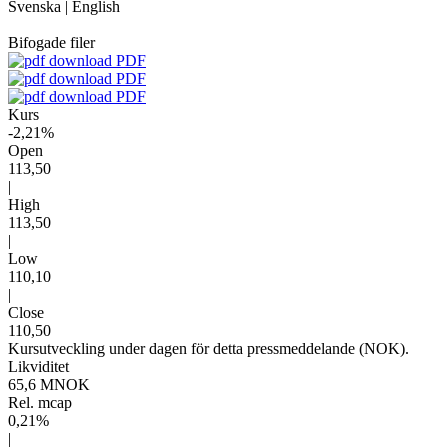
Svenska
|
English
Bifogade filer
PDF
PDF
PDF
Kurs
-2,21%
Open
113,50
|
High
113,50
|
Low
110,10
|
Close
110,50
Kursutveckling under dagen för detta pressmeddelande (NOK).
Likviditet
65,6 MNOK
Rel. mcap
0,21%
|