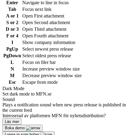
Enter
Navigate to line in focus
Tab
Focus next link
A or 1
Open First attachment
S or 2
Open Second attachment
D or 3
Open Third attachment
F or 4
Open Fourth attachment
I
Show company information
PgUp
Select newest press release
PgDown
Select oldest press release
L
Focus on filer bar
N
Increase preview window size
M
Decrease preview window size
Esc
Escape from mode
Dark Mode
Set dark mode to MFN.se
Sound
Plays a notification sound when new press release is published in
the current feed
Intresserad av platformen MFN för nyhetsdistribution?
Läs mer
Boka demo
Logga in som bolag