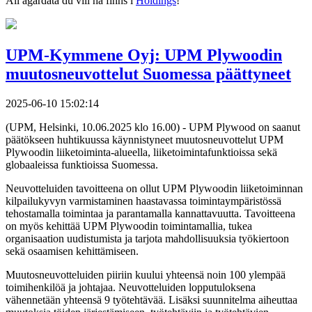
All ägardata du vill ha finns i
Holdings
!
UPM-Kymmene Oyj: UPM Plywoodin
muutosneuvottelut Suomessa päättyneet
2025-06-10 15:02:14
(UPM, Helsinki, 10.06.2025 klo 16.00) - UPM Plywood on saanut
päätökseen huhtikuussa käynnistyneet muutosneuvottelut UPM
Plywoodin liiketoiminta-alueella, liiketoimintafunktioissa sekä
globaaleissa funktioissa Suomessa.
Neuvotteluiden tavoitteena on ollut UPM Plywoodin liiketoiminnan
kilpailukyvyn varmistaminen haastavassa toimintaympäristössä
tehostamalla toimintaa ja parantamalla kannattavuutta. Tavoitteena
on myös kehittää UPM Plywoodin toimintamallia, tukea
organisaation uudistumista ja tarjota mahdollisuuksia työkiertoon
sekä osaamisen kehittämiseen.
Muutosneuvotteluiden piiriin kuului yhteensä noin 100 ylempää
toimihenkilöä ja johtajaa. Neuvotteluiden lopputuloksena
vähennetään yhteensä 9 työtehtävää. Lisäksi suunnitelma aiheuttaa