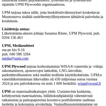
muutoksia töiden järjestämiseen, työtehtäviin ja työtehtävien
sijaintiin UPM Plywoodin organisaatiossa.
UPM tarjoaa tukea niille, joita henkilöstövähennykset koskettavat.
Muutosturva sisältää uudelleentyöllistymiseen tähtääviä palveluita ja
koulutusta.
Lisätietoja antaa:
Liiketoiminta-alueen johtaja Susanna Rinne, UPM Plywood, puh.
0204 156 463
UPM, Mediasuhteet
ma-pe klo 9
-
16
puh. 040 588 3284
media@upm.com
UPM Plywood
tarjoaa korkealaatuisia WISA
®
-vanereita ja -viiluja
rakentamiseen, ajoneuvojen lattioihin, LNG-laivoihin,
parkettiteollisuuteen sekä muihin teollisiin käyttökohteisiin. UPM:n
vaneriliiketoiminnan liikevaihto oli 430 miljoonaa euroa vuonna
2024 ja sen palveluksessa on noin 1 600 henkilöä.
wisaplywood.fi
UPM
on materiaaliratkaisujen yhtiö. Uusiutuvista kuiduista,
kehittyneistä materiaaleista, hiilidioksidipäästöjä vähentävistä
ratkaisuista ja painopapereista koostuva portfoliomme uudistaa
tuotteita ja kokonaisia arvoketjuja. Vastuullisuustoimintamme on