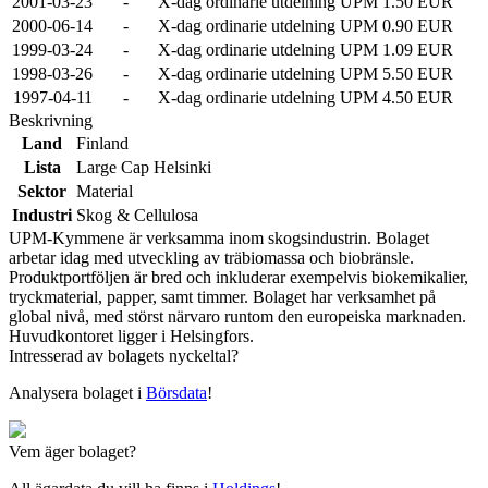
2001-03-23
-
X-dag ordinarie utdelning UPM 1.50 EUR
2000-06-14
-
X-dag ordinarie utdelning UPM 0.90 EUR
1999-03-24
-
X-dag ordinarie utdelning UPM 1.09 EUR
1998-03-26
-
X-dag ordinarie utdelning UPM 5.50 EUR
1997-04-11
-
X-dag ordinarie utdelning UPM 4.50 EUR
Beskrivning
Land
Finland
Lista
Large Cap Helsinki
Sektor
Material
Industri
Skog & Cellulosa
UPM-Kymmene är verksamma inom skogsindustrin. Bolaget
arbetar idag med utveckling av träbiomassa och biobränsle.
Produktportföljen är bred och inkluderar exempelvis biokemikalier,
tryckmaterial, papper, samt timmer. Bolaget har verksamhet på
global nivå, med störst närvaro runtom den europeiska marknaden.
Huvudkontoret ligger i Helsingfors.
Intresserad av bolagets nyckeltal?
Analysera bolaget i
Börsdata
!
Vem äger bolaget?