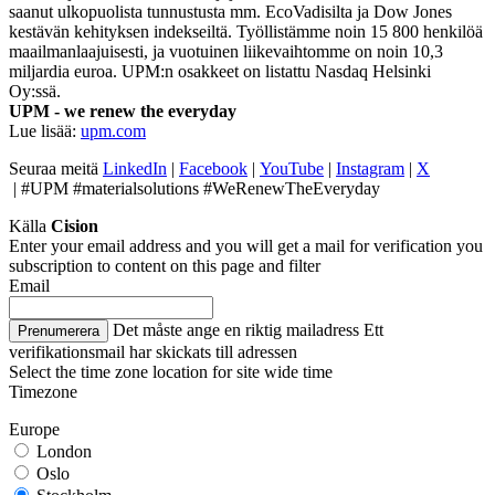
saanut ulkopuolista tunnustusta mm. EcoVadisilta ja Dow Jones
kestävän kehityksen indekseiltä. Työllistämme noin 15 800 henkilöä
maailmanlaajuisesti, ja vuotuinen liikevaihtomme on noin 10,3
miljardia euroa. UPM:n osakkeet on listattu Nasdaq Helsinki
Oy:ssä.
UPM - we renew the everyday
Lue lisää:
upm.com
Seuraa meitä
LinkedIn
|
Facebook
|
YouTube
|
Instagram
|
X
|
#UPM #materialsolutions #WeRenewTheEveryday
Källa
Cision
Enter your email address and you will get a mail for verification you
subscription to content on this page and filter
Email
Det måste ange en riktig mailadress
Ett
Prenumerera
verifikationsmail har skickats till adressen
Select the time zone location for site wide time
Timezone
Europe
London
Oslo