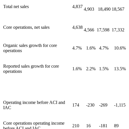
Total net sales
4,837
4,903
18,490
18,567
Core operations, net sales
4,638
4,566
17,598
17,332
Organic sales growth for core
4.7%
1.6%
4.7%
10.6%
operations
Reported sales growth for core
1.6%
2.2%
1.5%
13.5%
operations
Operating income before ACI and
174
-230
-269
-1,115
IAC
Core operations operating income
210
16
-181
89
before ACI and IAC