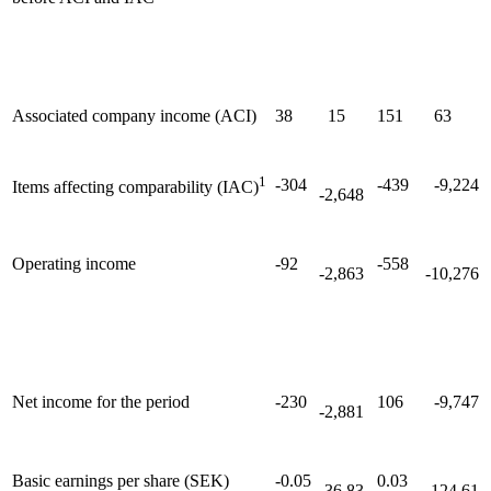
Associated company income (ACI)
38
15
151
63
1
-304
-439
-9,224
Items affecting comparability (IAC)
-2,648
Operating income
-92
-558
-2,863
-10,276
Net income for the period
-230
106
-9,747
-2,881
Basic earnings per share (SEK)
-0.05
0.03
-36.83
-124.61