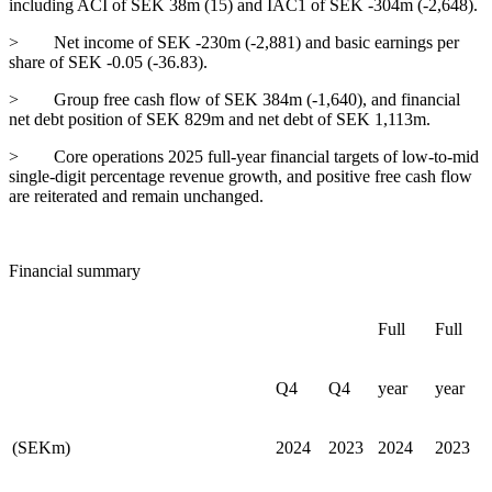
including ACI of SEK 38m (15) and IAC
1
of SEK -304m (-2,648).
>
Net income of SEK -230m (-2,881) and basic earnings per
share of SEK -0.05 (-36.83).
>
Group free cash flow of SEK 384m (-1,640), and financial
net debt position of SEK 829m and net debt of SEK 1,113m.
>
Core operations 2025 full-year financial targets of low-to-mid
single-digit percentage revenue growth, and positive free cash flow
are reiterated and remain unchanged.
Financial summary
Full
Full
Q4
Q4
year
year
(SEKm)
2024
2023
2024
2023