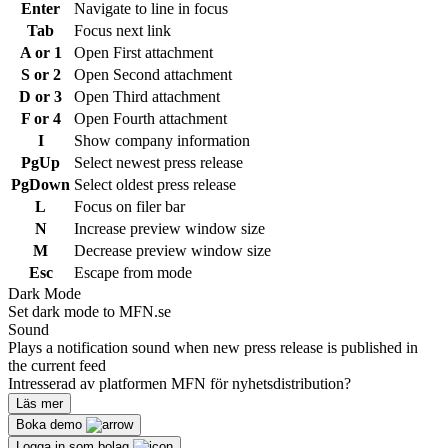
Enter
Navigate to line in focus
Tab
Focus next link
A or 1
Open First attachment
S or 2
Open Second attachment
D or 3
Open Third attachment
F or 4
Open Fourth attachment
I
Show company information
PgUp
Select newest press release
PgDown
Select oldest press release
L
Focus on filer bar
N
Increase preview window size
M
Decrease preview window size
Esc
Escape from mode
Dark Mode
Set dark mode to MFN.se
Sound
Plays a notification sound when new press release is published in
the current feed
Intresserad av platformen MFN för nyhetsdistribution?
Läs mer
Boka demo
Logga in som bolag