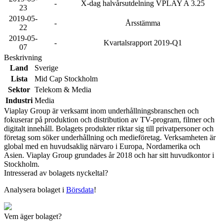
-
X-dag halvårsutdelning VPLAY A 3.25
23
2019-05-
-
Årsstämma
22
2019-05-
-
Kvartalsrapport 2019-Q1
07
Beskrivning
Land
Sverige
Lista
Mid Cap Stockholm
Sektor
Telekom & Media
Industri
Media
Viaplay Group är verksamt inom underhållningsbranschen och
fokuserar på produktion och distribution av TV-program, filmer och
digitalt innehåll. Bolagets produkter riktar sig till privatpersoner och
företag som söker underhållning och medieföretag. Verksamheten är
global med en huvudsaklig närvaro i Europa, Nordamerika och
Asien. Viaplay Group grundades år 2018 och har sitt huvudkontor i
Stockholm.
Intresserad av bolagets nyckeltal?
Analysera bolaget i
Börsdata
!
Vem äger bolaget?