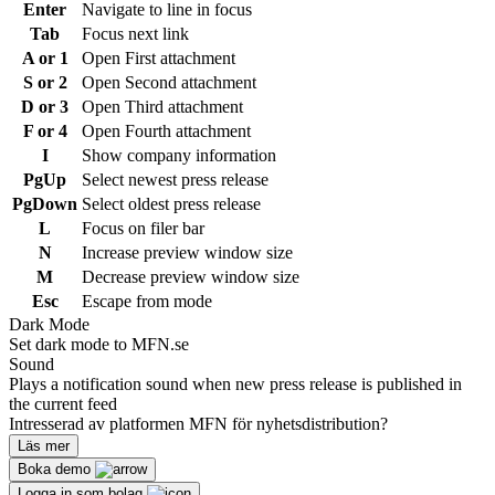
Enter
Navigate to line in focus
Tab
Focus next link
A or 1
Open First attachment
S or 2
Open Second attachment
D or 3
Open Third attachment
F or 4
Open Fourth attachment
I
Show company information
PgUp
Select newest press release
PgDown
Select oldest press release
L
Focus on filer bar
N
Increase preview window size
M
Decrease preview window size
Esc
Escape from mode
Dark Mode
Set dark mode to MFN.se
Sound
Plays a notification sound when new press release is published in
the current feed
Intresserad av platformen MFN för nyhetsdistribution?
Läs mer
Boka demo
Logga in som bolag