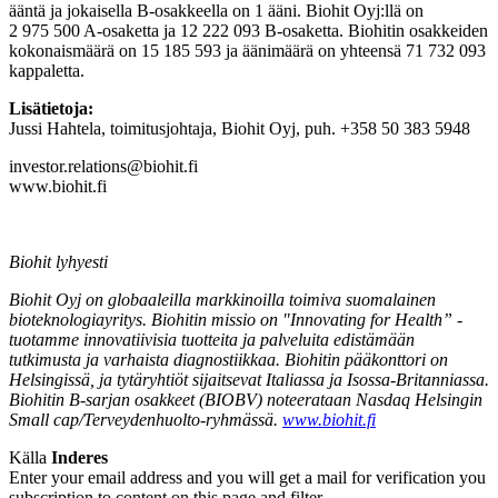
ääntä ja jokaisella B-osakkeella on 1 ääni. Biohit Oyj:llä on
2 975 500 A-osaketta ja 12 222 093 B-osaketta. Biohitin osakkeiden
kokonaismäärä on 15 185 593 ja äänimäärä on yhteensä 71 732 093
kappaletta.
Lisätietoja:
Jussi Hahtela, toimitusjohtaja, Biohit Oyj, puh. +358 50 383 5948
investor.relations@biohit.fi
www.biohit.fi
Biohit lyhyesti
Biohit Oyj on globaaleilla markkinoilla toimiva suomalainen
bioteknologiayritys. Biohitin missio on "Innovating for Health” -
tuotamme innovatiivisia tuotteita ja palveluita edistämään
tutkimusta ja varhaista diagnostiikkaa. Biohitin pääkonttori on
Helsingissä, ja tytäryhtiöt sijaitsevat Italiassa ja Isossa-Britanniassa.
Biohitin B-sarjan osakkeet (BIOBV) noteerataan Nasdaq Helsingin
Small cap/Terveydenhuolto-ryhmässä.
www.biohit.fi
Källa
Inderes
Enter your email address and you will get a mail for verification you
subscription to content on this page and filter