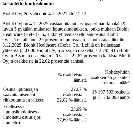
tarkoitettu liputusilmoitus
Biohit Oyj Pörssitiedote 4.12.2025 klo 15:12
Biohit Oyj on 4.12.2025 vastaanottanut arvopaperimarkkinalain 9
luvun 5 pykälän mukaisen liputusilmoituksen, jonka mukaan Biohit
Healthcare (Hefei) Co., Ltd:n yhteenlaskettu ääniosuus Biohit
Oyj:stä on alittanut 25 prosentin liputusrajan. Liputusraja alitettiin
3.12.2025. Biohit Healthcare (Hefei) Co., Ltd:llä on hallussaan
yhteensä 650 000 Biohit Oyj:n A-sarjan osaketta ja 2 795 415 Biohit
Oyj:n B-sarjan osaketta, mikä vastaa 22,67 prosenttia kaikista Biohit
Oyj:n osakkeista ja 22,02 prosenttia äänistä.
Kohdeyhtiön
% osakkeista ja
osakkeiden ja äänten
äänistä
kokonaismäärä
Osuus liputusrajan
22,67 %
15 197 593 osaketta
saavuttamisen tai
osakkeista ja
ja 71 732 093 ääntä
rikkoutumisen jälkeen
22,02 % äänistä
Edellisessä
23,99 %
liputusilmoituksessa
osakkeista ja
ilmoitettu osuus (jos
27,60 % äänistä
liputettu)