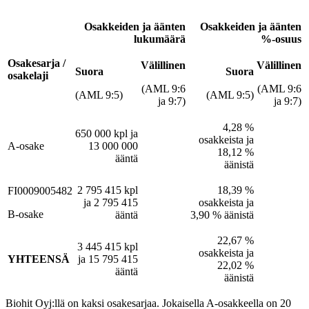
Osakkeiden ja äänten
Osakkeiden ja äänten
lukumäärä
%-osuus
Osakesarja /
Välillinen
Välillinen
Suora
Suora
osakelaji
(AML 9:6
(AML 9:6
(AML 9:5)
(AML 9:5)
ja 9:7)
ja 9:7)
4,28 %
650 000 kpl ja
osakkeista ja
A-osake
13 000 000
18,12 %
ääntä
äänistä
2 795 415 kpl
18,39 %
FI0009005482
ja 2 795 415
osakkeista ja
B-osake
ääntä
3,90 % äänistä
22,67 %
3 445 415 kpl
osakkeista ja
YHTEENSÄ
ja 15 795 415
22,02 %
ääntä
äänistä
Biohit Oyj:llä on kaksi osakesarjaa. Jokaisella A-osakkeella on 20