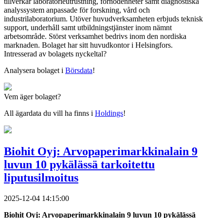
tillverkar laboratorieutrustning, förnödenheter samt diagnostiska
analyssystem anpassade för forskning, vård och
industrilaboratorium. Utöver huvudverksamheten erbjuds teknisk
support, underhåll samt utbildningstjänster inom nämnt
arbetsområde. Störst verksamhet bedrivs inom den nordiska
marknaden. Bolaget har sitt huvudkontor i Helsingfors.
Intresserad av bolagets nyckeltal?
Analysera bolaget i
Börsdata
!
Vem äger bolaget?
All ägardata du vill ha finns i
Holdings
!
Biohit Oyj: Arvopaperimarkkinalain 9
luvun 10 pykälässä tarkoitettu
liputusilmoitus
2025-12-04 14:15:00
Biohit Oyj: Arvopaperimarkkinalain 9 luvun 10 pykälässä