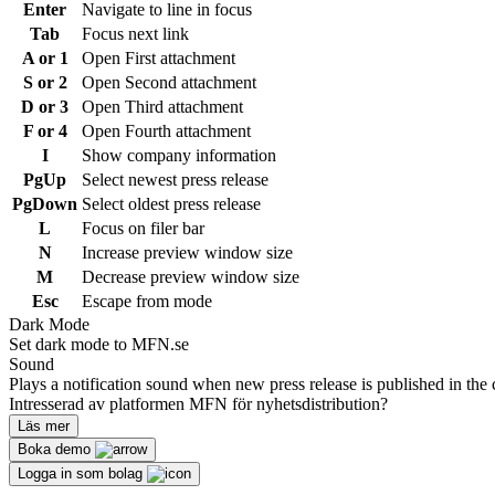
Enter
Navigate to line in focus
Tab
Focus next link
A or 1
Open First attachment
S or 2
Open Second attachment
D or 3
Open Third attachment
F or 4
Open Fourth attachment
I
Show company information
PgUp
Select newest press release
PgDown
Select oldest press release
L
Focus on filer bar
N
Increase preview window size
M
Decrease preview window size
Esc
Escape from mode
Dark Mode
Set dark mode to MFN.se
Sound
Plays a notification sound when new press release is published in the 
Intresserad av platformen MFN för nyhetsdistribution?
Läs mer
Boka demo
Logga in som bolag