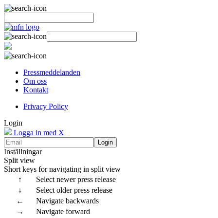
Pressmeddelanden
Om oss
Kontakt
Privacy Policy
Login
Logga in med X
Login
Inställningar
Split view
Short keys for navigating in split view
↑
Select newer press release
↓
Select older press release
←
Navigate backwards
→
Navigate forward