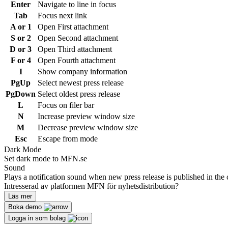
Enter
Navigate to line in focus
Tab
Focus next link
A or 1
Open First attachment
S or 2
Open Second attachment
D or 3
Open Third attachment
F or 4
Open Fourth attachment
I
Show company information
PgUp
Select newest press release
PgDown
Select oldest press release
L
Focus on filer bar
N
Increase preview window size
M
Decrease preview window size
Esc
Escape from mode
Dark Mode
Set dark mode to MFN.se
Sound
Plays a notification sound when new press release is published in the 
Intresserad av platformen MFN för nyhetsdistribution?
Läs mer
Boka demo
Logga in som bolag