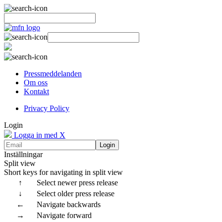
Pressmeddelanden
Om oss
Kontakt
Privacy Policy
Login
Logga in med X
Login
Inställningar
Split view
Short keys for navigating in split view
↑
Select newer press release
↓
Select older press release
←
Navigate backwards
→
Navigate forward