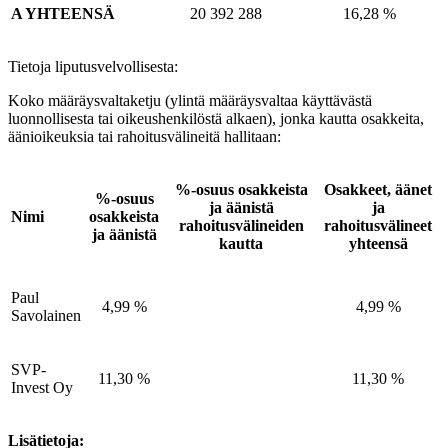
A YHTEENSÄ
20 392 288
16,28 %
Tietoja liputusvelvollisesta:
Koko määräysvaltaketju (ylintä määräysvaltaa käyttävästä
luonnollisesta tai oikeushenkilöstä alkaen), jonka kautta osakkeita,
äänioikeuksia tai rahoitusvälineitä hallitaan:
%-osuus osakkeista
Osakkeet, äänet
%-osuus
ja äänistä
ja
Nimi
osakkeista
rahoitusvälineiden
rahoitusvälineet
ja äänistä
kautta
yhteensä
Paul
4,99 %
4,99 %
Savolainen
SVP-
11,30 %
11,30 %
Invest Oy
Lisätietoja: