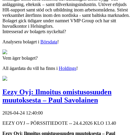
anläggning, elteknik – samt tillverkningsindustrin. Utöver erbjuds
HR-support samt stöd och utbildning inom arbetsområdena. Störst
verksamhet återfinns inom den nordiska - samt baltiska marknaden.
Bolaget gick tidigare under namnet VMP Group och har sitt
huvudkontor i Helsingfors.
Intresserad av bolagets nyckeltal?
Analysera bolaget i
Börsdata
!
Vem äger bolaget?
All ägardata du vill ha finns i
Holdings
!
Eezy Oyj: Ilmoitus omistusosuuden
muutoksesta – Paul Savolainen
2026-04-24 12:40:00
EEZY OYJ -- PÖRSSITIEDOTE -- 24.4.2026 KLO 13.40
Eezy Oyj:
Ilmoitus omistusosuuden muutoksesta – Paul