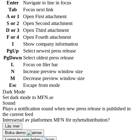
Enter
Navigate to line in focus
Tab
Focus next link
A or 1
Open First attachment
S or 2
Open Second attachment
D or 3
Open Third attachment
F or 4
Open Fourth attachment
I
Show company information
PgUp
Select newest press release
PgDown
Select oldest press release
L
Focus on filer bar
N
Increase preview window size
M
Decrease preview window size
Esc
Escape from mode
Dark Mode
Set dark mode to MFN.se
Sound
Plays a notification sound when new press release is published in
the current feed
Intresserad av platformen MFN för nyhetsdistribution?
Läs mer
Boka demo
Logga in som bolag