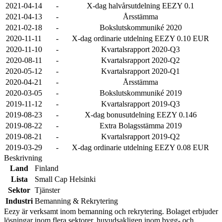
2021-04-14
-
X-dag halvårsutdelning EEZY 0.1
2021-04-13
-
Årsstämma
2021-02-18
-
Bokslutskommuniké 2020
2020-11-11
-
X-dag ordinarie utdelning EEZY 0.10 EUR
2020-11-10
-
Kvartalsrapport 2020-Q3
2020-08-11
-
Kvartalsrapport 2020-Q2
2020-05-12
-
Kvartalsrapport 2020-Q1
2020-04-21
-
Årsstämma
2020-03-05
-
Bokslutskommuniké 2019
2019-11-12
-
Kvartalsrapport 2019-Q3
2019-08-23
-
X-dag bonusutdelning EEZY 0.146
2019-08-22
-
Extra Bolagsstämma 2019
2019-08-21
-
Kvartalsrapport 2019-Q2
2019-03-29
-
X-dag ordinarie utdelning EEZY 0.08 EUR
Beskrivning
Land
Finland
Lista
Small Cap Helsinki
Sektor
Tjänster
Industri
Bemanning & Rekrytering
Eezy är verksamt inom bemanning och rekrytering. Bolaget erbjuder
lösningar inom flera sektorer, huvudsakligen inom bygg- och