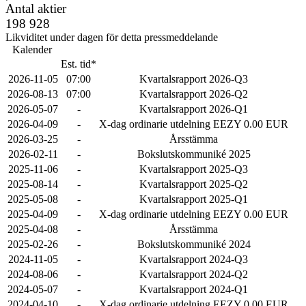
Antal aktier
198 928
Likviditet under dagen för detta pressmeddelande
Kalender
Est. tid*
2026-11-05
07:00
Kvartalsrapport 2026-Q3
2026-08-13
07:00
Kvartalsrapport 2026-Q2
2026-05-07
-
Kvartalsrapport 2026-Q1
2026-04-09
-
X-dag ordinarie utdelning EEZY 0.00 EUR
2026-03-25
-
Årsstämma
2026-02-11
-
Bokslutskommuniké 2025
2025-11-06
-
Kvartalsrapport 2025-Q3
2025-08-14
-
Kvartalsrapport 2025-Q2
2025-05-08
-
Kvartalsrapport 2025-Q1
2025-04-09
-
X-dag ordinarie utdelning EEZY 0.00 EUR
2025-04-08
-
Årsstämma
2025-02-26
-
Bokslutskommuniké 2024
2024-11-05
-
Kvartalsrapport 2024-Q3
2024-08-06
-
Kvartalsrapport 2024-Q2
2024-05-07
-
Kvartalsrapport 2024-Q1
2024-04-10
-
X-dag ordinarie utdelning EEZY 0.00 EUR