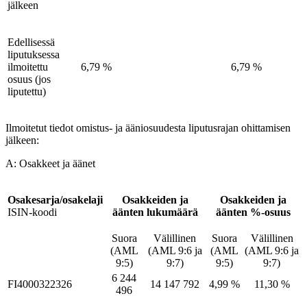
jälkeen
Edellisessä
liputuksessa
ilmoitettu
6,79 %
6,79 %
osuus (jos
liputettu)
Ilmoitetut tiedot omistus- ja ääniosuudesta liputusrajan ohittamisen
jälkeen:
A: Osakkeet ja äänet
Osakesarja/osakelaji
Osakkeiden ja
Osakkeiden ja
ISIN-koodi
äänten lukumäärä
äänten %-osuus
Suora
Välillinen
Suora
Välillinen
(AML
(AML 9:6 ja
(AML
(AML 9:6 ja
9:5)
9:7)
9:5)
9:7)
6 244
FI4000322326
14 147 792
4,99 %
11,30 %
496