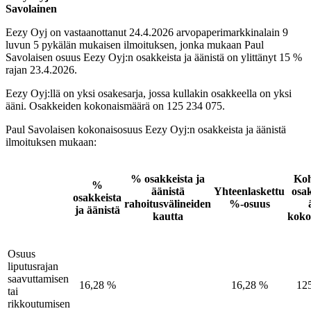
Savolainen
Eezy Oyj on vastaanottanut 24.4.2026 arvopaperimarkkinalain 9
luvun 5 pykälän mukaisen ilmoituksen, jonka mukaan Paul
Savolaisen osuus Eezy Oyj:n osakkeista ja äänistä on ylittänyt 15 %
rajan 23.4.2026.
Eezy Oyj:llä on yksi osakesarja, jossa kullakin osakkeella on yksi
ääni. Osakkeiden kokonaismäärä on 125 234 075.
Paul Savolaisen kokonaisosuus Eezy Oyj:n osakkeista ja äänistä
ilmoituksen mukaan:
% osakkeista ja
Koh
%
äänistä
Yhteenlaskettu
osa
osakkeista
rahoitusvälineiden
%-osuus
ja äänistä
kautta
koko
Osuus
liputusrajan
saavuttamisen
16,28 %
16,28 %
12
tai
rikkoutumisen