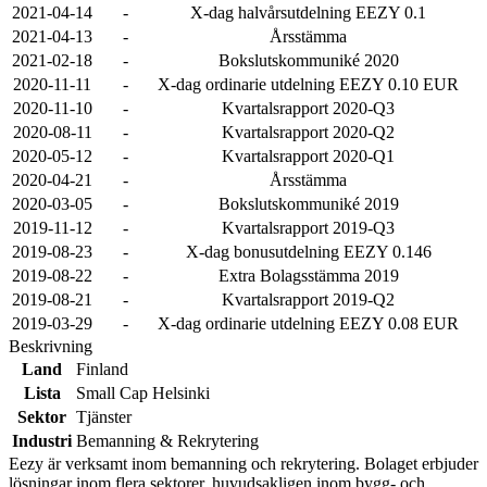
2021-04-14
-
X-dag halvårsutdelning EEZY 0.1
2021-04-13
-
Årsstämma
2021-02-18
-
Bokslutskommuniké 2020
2020-11-11
-
X-dag ordinarie utdelning EEZY 0.10 EUR
2020-11-10
-
Kvartalsrapport 2020-Q3
2020-08-11
-
Kvartalsrapport 2020-Q2
2020-05-12
-
Kvartalsrapport 2020-Q1
2020-04-21
-
Årsstämma
2020-03-05
-
Bokslutskommuniké 2019
2019-11-12
-
Kvartalsrapport 2019-Q3
2019-08-23
-
X-dag bonusutdelning EEZY 0.146
2019-08-22
-
Extra Bolagsstämma 2019
2019-08-21
-
Kvartalsrapport 2019-Q2
2019-03-29
-
X-dag ordinarie utdelning EEZY 0.08 EUR
Beskrivning
Land
Finland
Lista
Small Cap Helsinki
Sektor
Tjänster
Industri
Bemanning & Rekrytering
Eezy är verksamt inom bemanning och rekrytering. Bolaget erbjuder
lösningar inom flera sektorer, huvudsakligen inom bygg- och