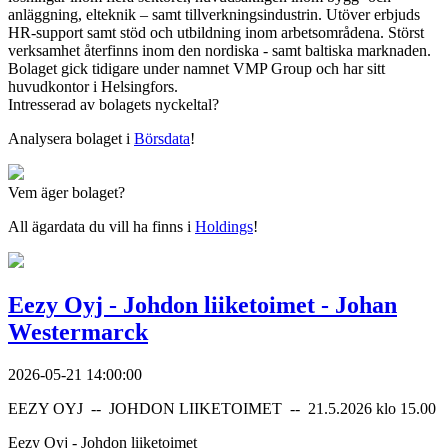
anläggning, elteknik – samt tillverkningsindustrin. Utöver erbjuds
HR-support samt stöd och utbildning inom arbetsområdena. Störst
verksamhet återfinns inom den nordiska - samt baltiska marknaden.
Bolaget gick tidigare under namnet VMP Group och har sitt
huvudkontor i Helsingfors.
Intresserad av bolagets nyckeltal?
Analysera bolaget i
Börsdata
!
Vem äger bolaget?
All ägardata du vill ha finns i
Holdings
!
Eezy Oyj - Johdon liiketoimet - Johan
Westermarck
2026-05-21 14:00:00
EEZY OYJ -- JOHDON LIIKETOIMET -- 21.5.2026 klo 15.00
Eezy Oyj - Johdon liiketoimet