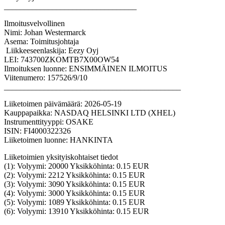
_________________________________
Ilmoitusvelvollinen
Nimi: Johan Westermarck
Asema: Toimitusjohtaja
Liikkeeseenlaskija: Eezy Oyj
LEI: 743700ZKOMTB7X00OW54
Ilmoituksen luonne: ENSIMMÄINEN ILMOITUS
Viitenumero: 157526/9/10
____________________________________________
Liiketoimen päivämäärä: 2026-05-19
Kauppapaikka: NASDAQ HELSINKI LTD (XHEL)
Instrumenttityyppi: OSAKE
ISIN: FI4000322326
Liiketoimen luonne: HANKINTA
Liiketoimien yksityiskohtaiset tiedot
(1): Volyymi: 20000 Yksikköhinta: 0.15 EUR
(2): Volyymi: 2212 Yksikköhinta: 0.15 EUR
(3): Volyymi: 3090 Yksikköhinta: 0.15 EUR
(4): Volyymi: 3000 Yksikköhinta: 0.15 EUR
(5): Volyymi: 1089 Yksikköhinta: 0.15 EUR
(6): Volyymi: 13910 Yksikköhinta: 0.15 EUR