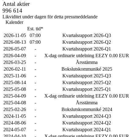
Antal aktier
996 614
Likviditet under dagen för detta pressmeddelande
Kalender
Est. tid*
2026-11-05
07:00
Kvartalsrapport 2026-Q3
2026-08-13
07:00
Kvartalsrapport 2026-Q2
2026-05-07
-
Kvartalsrapport 2026-Q1
2026-04-09
-
X-dag ordinarie utdelning EEZY 0.00 EUR
2026-03-25
-
Årsstämma
2026-02-11
-
Bokslutskommuniké 2025
2025-11-06
-
Kvartalsrapport 2025-Q3
2025-08-14
-
Kvartalsrapport 2025-Q2
2025-05-08
-
Kvartalsrapport 2025-Q1
2025-04-09
-
X-dag ordinarie utdelning EEZY 0.00 EUR
2025-04-08
-
Årsstämma
2025-02-26
-
Bokslutskommuniké 2024
2024-11-05
-
Kvartalsrapport 2024-Q3
2024-08-06
-
Kvartalsrapport 2024-Q2
2024-05-07
-
Kvartalsrapport 2024-Q1
2024-04-10
-
X-dag ordinarie utdelning EEZY 0.00 EUR