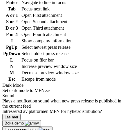
Enter
Navigate to line in focus
Tab
Focus next link
A or 1
Open First attachment
S or 2
Open Second attachment
D or 3
Open Third attachment
F or 4
Open Fourth attachment
I
Show company information
PgUp
Select newest press release
PgDown
Select oldest press release
L
Focus on filer bar
N
Increase preview window size
M
Decrease preview window size
Esc
Escape from mode
Dark Mode
Set dark mode to MFN.se
Sound
Plays a notification sound when new press release is published in
the current feed
Intresserad av platformen MFN för nyhetsdistribution?
Läs mer
Boka demo
Logga in som bolag