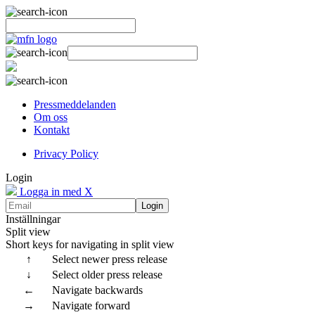
Pressmeddelanden
Om oss
Kontakt
Privacy Policy
Login
Logga in med X
Login
Inställningar
Split view
Short keys for navigating in split view
↑
Select newer press release
↓
Select older press release
←
Navigate backwards
→
Navigate forward