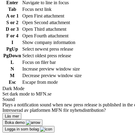
Enter
Navigate to line in focus
Tab
Focus next link
A or 1
Open First attachment
S or 2
Open Second attachment
D or 3
Open Third attachment
F or 4
Open Fourth attachment
I
Show company information
PgUp
Select newest press release
PgDown
Select oldest press release
L
Focus on filer bar
N
Increase preview window size
M
Decrease preview window size
Esc
Escape from mode
Dark Mode
Set dark mode to MFN.se
Sound
Plays a notification sound when new press release is published in the 
Intresserad av platformen MFN för nyhetsdistribution?
Läs mer
Boka demo
Logga in som bolag