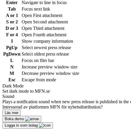
Enter
Navigate to line in focus
Tab
Focus next link
A or 1
Open First attachment
S or 2
Open Second attachment
D or 3
Open Third attachment
F or 4
Open Fourth attachment
I
Show company information
PgUp
Select newest press release
PgDown
Select oldest press release
L
Focus on filer bar
N
Increase preview window size
M
Decrease preview window size
Esc
Escape from mode
Dark Mode
Set dark mode to MFN.se
Sound
Plays a notification sound when new press release is published in the 
Intresserad av platformen MFN för nyhetsdistribution?
Läs mer
Boka demo
Logga in som bolag