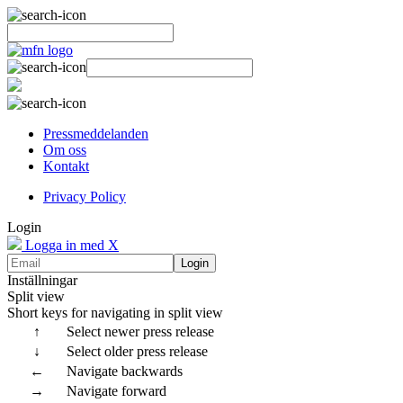
Pressmeddelanden
Om oss
Kontakt
Privacy Policy
Login
Logga in med X
Login
Inställningar
Split view
Short keys for navigating in split view
↑
Select newer press release
↓
Select older press release
←
Navigate backwards
→
Navigate forward