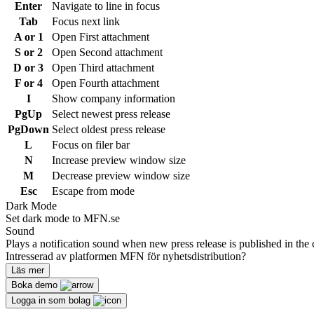
Enter
Navigate to line in focus
Tab
Focus next link
A or 1
Open First attachment
S or 2
Open Second attachment
D or 3
Open Third attachment
F or 4
Open Fourth attachment
I
Show company information
PgUp
Select newest press release
PgDown
Select oldest press release
L
Focus on filer bar
N
Increase preview window size
M
Decrease preview window size
Esc
Escape from mode
Dark Mode
Set dark mode to MFN.se
Sound
Plays a notification sound when new press release is published in the 
Intresserad av platformen MFN för nyhetsdistribution?
Läs mer
Boka demo
Logga in som bolag