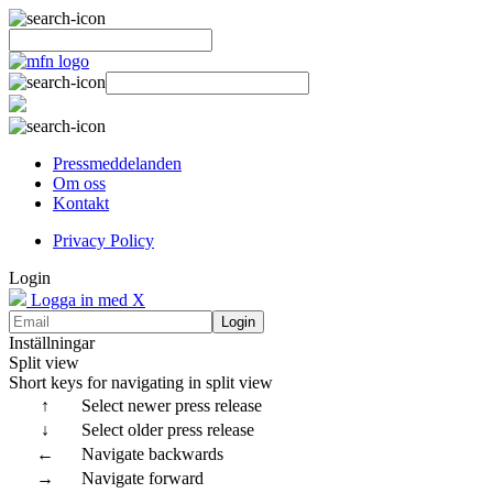
Pressmeddelanden
Om oss
Kontakt
Privacy Policy
Login
Logga in med X
Login
Inställningar
Split view
Short keys for navigating in split view
↑
Select newer press release
↓
Select older press release
←
Navigate backwards
→
Navigate forward