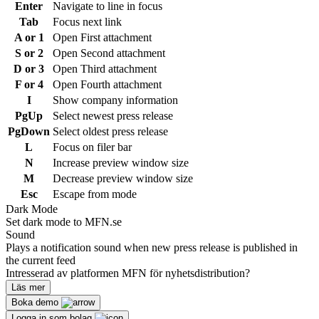
Enter
Navigate to line in focus
Tab
Focus next link
A or 1
Open First attachment
S or 2
Open Second attachment
D or 3
Open Third attachment
F or 4
Open Fourth attachment
I
Show company information
PgUp
Select newest press release
PgDown
Select oldest press release
L
Focus on filer bar
N
Increase preview window size
M
Decrease preview window size
Esc
Escape from mode
Dark Mode
Set dark mode to MFN.se
Sound
Plays a notification sound when new press release is published in
the current feed
Intresserad av platformen MFN för nyhetsdistribution?
Läs mer
Boka demo
Logga in som bolag