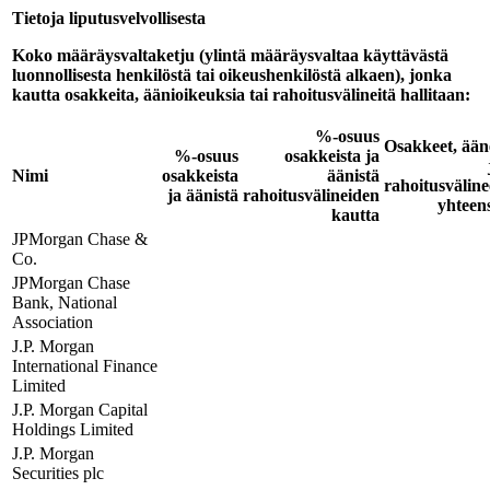
Tietoja liputusvelvollisesta
Koko määräysvaltaketju (ylintä määräysvaltaa käyttävästä
luonnollisesta henkilöstä tai oikeushenkilöstä alkaen), jonka
kautta osakkeita, äänioikeuksia tai rahoitusvälineitä hallitaan:
%-osuus
Osakkeet, ään
%-osuus
osakkeista ja
Nimi
osakkeista
äänistä
rahoitusväline
ja äänistä
rahoitusvälineiden
yhteen
kautta
JPMorgan Chase &
Co.
JPMorgan Chase
Bank, National
Association
J.P. Morgan
International Finance
Limited
J.P. Morgan Capital
Holdings Limited
J.P. Morgan
Securities plc