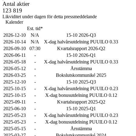
Antal aktier
123 819
Likviditet under dagen för detta pressmeddelande
Kalender
Est. tid*
2026-12-10
N/A
15-10 2026-Q3
2026-10-14
N/A
X-dag halvårsutdelning PUUILO 0.33
2026-09-10
07:30
Kvartalsrapport 2026-Q2
2026-06-11
-
15-10 2026-Q1
2026-05-18
-
X-dag halvårsutdelning PUUILO 0.33
2026-05-12
-
Årsstämma
2026-03-25
-
Bokslutskommuniké 2025
2025-12-10
-
15-10 2025-Q3
2025-10-15
-
X-dag halvårsutdelning PUUILO 0.23
2025-10-15
-
X-dag bonusutdelning PUUILO 0.12
2025-09-11
-
Kvartalsrapport 2025-Q2
2025-06-10
-
15-10 2025-Q1
2025-05-23
-
X-dag halvårsutdelning PUUILO 0.23
2025-05-23
-
X-dag bonusutdelning PUUILO 0.12
2025-05-15
-
Årsstämma
2025-03-27
-
Bokslutskommuniké 2024