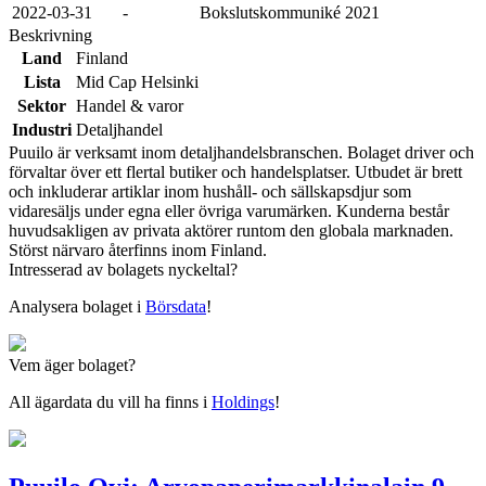
2022-03-31
-
Bokslutskommuniké 2021
Beskrivning
Land
Finland
Lista
Mid Cap Helsinki
Sektor
Handel & varor
Industri
Detaljhandel
Puuilo är verksamt inom detaljhandelsbranschen. Bolaget driver och
förvaltar över ett flertal butiker och handelsplatser. Utbudet är brett
och inkluderar artiklar inom hushåll- och sällskapsdjur som
vidaresäljs under egna eller övriga varumärken. Kunderna består
huvudsakligen av privata aktörer runtom den globala marknaden.
Störst närvaro återfinns inom Finland.
Intresserad av bolagets nyckeltal?
Analysera bolaget i
Börsdata
!
Vem äger bolaget?
All ägardata du vill ha finns i
Holdings
!