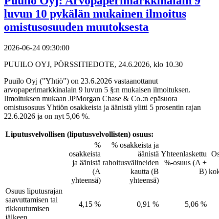
Puuilo Oyj: Arvopaperimarkkinalain 9
luvun 10 pykälän mukainen ilmoitus
omistusosuuden muutoksesta
2026-06-24 09:30:00
PUUILO OYJ, PÖRSSITIEDOTE, 24.6.2026, klo 10.30
Puuilo Oyj ("Yhtiö") on 23.6.2026 vastaanottanut
arvopaperimarkkinalain 9 luvun 5 §:n mukaisen ilmoituksen.
Ilmoituksen mukaan JPMorgan Chase & Co.:n epäsuora
omistusosuus Yhtiön osakkeista ja äänistä ylitti 5 prosentin rajan
22.6.2026 ja on nyt 5,06 %.
Liputusvelvollisen (liputusvelvollisten) osuus:
%
% osakkeista ja
osakkeista
äänistä
Yhteenlaskettu
Os
ja äänistä
rahoitusvälineiden
%-osuus (A +
(A
kautta (B
B)
ko
yhteensä)
yhteensä)
Osuus liputusrajan
saavuttamisen tai
4,15 %
0,91 %
5,06 %
rikkoutumisen
jälkeen