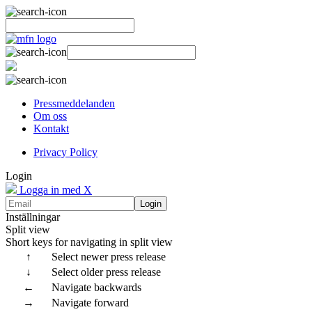
Pressmeddelanden
Om oss
Kontakt
Privacy Policy
Login
Logga in med X
Login
Inställningar
Split view
Short keys for navigating in split view
↑
Select newer press release
↓
Select older press release
←
Navigate backwards
→
Navigate forward