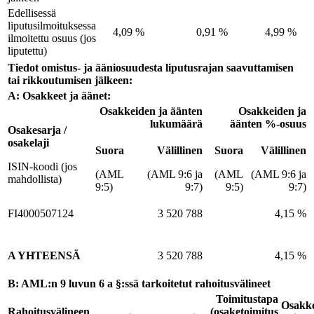
Edellisessä
liputusilmoituksessa
4,09 %
0,91 %
4,99 %
ilmoitettu osuus (jos
liputettu)
Tiedot omistus- ja ääniosuudesta liputusrajan saavuttamisen
tai rikkoutumisen jälkeen:
A: Osakkeet ja äänet:
Osakkeiden ja äänten
Osakkeiden ja
lukumäärä
äänten %-osuus
Osakesarja /
osakelaji
Suora
Välillinen
Suora
Välillinen
ISIN-koodi (jos
(AML
(AML 9:6 ja
(AML
(AML 9:6 ja
mahdollista)
9:5)
9:7)
9:5)
9:7)
FI4000507124
3 520 788
4,15 %
A YHTEENSÄ
3 520 788
4,15 %
B: AML:n 9 luvun 6 a §:ssä tarkoitetut rahoitusvälineet
Toimitustapa
Osakk
Rahoitusvälineen
(osaketoimitus