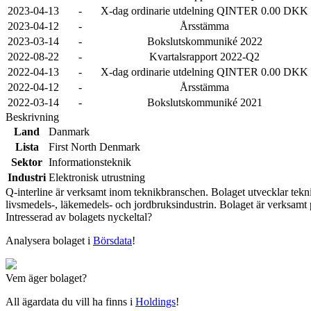
2023-04-13
-
X-dag ordinarie utdelning QINTER 0.00 DKK
2023-04-12
-
Årsstämma
2023-03-14
-
Bokslutskommuniké 2022
2022-08-22
-
Kvartalsrapport 2022-Q2
2022-04-13
-
X-dag ordinarie utdelning QINTER 0.00 DKK
2022-04-12
-
Årsstämma
2022-03-14
-
Bokslutskommuniké 2021
Beskrivning
Land
Danmark
Lista
First North Denmark
Sektor
Informationsteknik
Industri
Elektronisk utrustning
Q-interline är verksamt inom teknikbranschen. Bolaget utvecklar tekn
livsmedels-, läkemedels- och jordbruksindustrin. Bolaget är verksamt
Intresserad av bolagets nyckeltal?
Analysera bolaget i
Börsdata
!
Vem äger bolaget?
All ägardata du vill ha finns i
Holdings
!