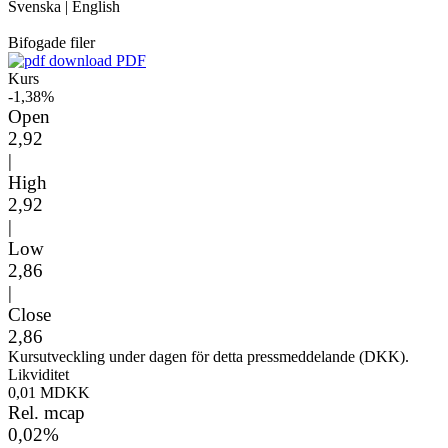
Svenska
|
English
Bifogade filer
PDF
Kurs
-1,38%
Open
2,92
|
High
2,92
|
Low
2,86
|
Close
2,86
Kursutveckling under dagen för detta pressmeddelande (DKK).
Likviditet
0,01 MDKK
Rel. mcap
0,02%