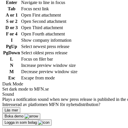
Enter
Navigate to line in focus
Tab
Focus next link
A or 1
Open First attachment
S or 2
Open Second attachment
D or 3
Open Third attachment
F or 4
Open Fourth attachment
I
Show company information
PgUp
Select newest press release
PgDown
Select oldest press release
L
Focus on filer bar
N
Increase preview window size
M
Decrease preview window size
Esc
Escape from mode
Dark Mode
Set dark mode to MFN.se
Sound
Plays a notification sound when new press release is published in the 
Intresserad av platformen MFN för nyhetsdistribution?
Läs mer
Boka demo
Logga in som bolag