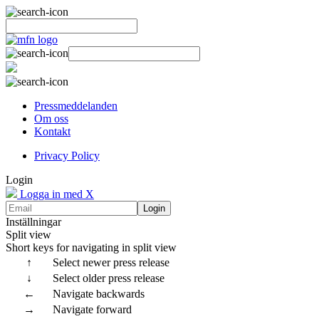
Pressmeddelanden
Om oss
Kontakt
Privacy Policy
Login
Logga in med X
Login
Inställningar
Split view
Short keys for navigating in split view
↑
Select newer press release
↓
Select older press release
←
Navigate backwards
→
Navigate forward