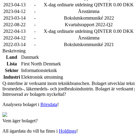
2023-04-13
-
X-dag ordinarie utdelning QINTER 0.00 DKK
2023-04-12
-
Årsstämma
2023-03-14
-
Bokslutskommuniké 2022
2022-08-22
-
Kvartalsrapport 2022-Q2
2022-04-13
-
X-dag ordinarie utdelning QINTER 0.00 DKK
2022-04-12
-
Årsstämma
2022-03-14
-
Bokslutskommuniké 2021
Beskrivning
Land
Danmark
Lista
First North Denmark
Sektor
Informationsteknik
Industri
Elektronisk utrustning
Q-interline är verksamt inom teknikbranschen. Bolaget utvecklar tekn
livsmedels-, läkemedels- och jordbruksindustrin. Bolaget är verksamt
Intresserad av bolagets nyckeltal?
Analysera bolaget i
Börsdata
!
Vem äger bolaget?
All ägardata du vill ha finns i
Holdings
!