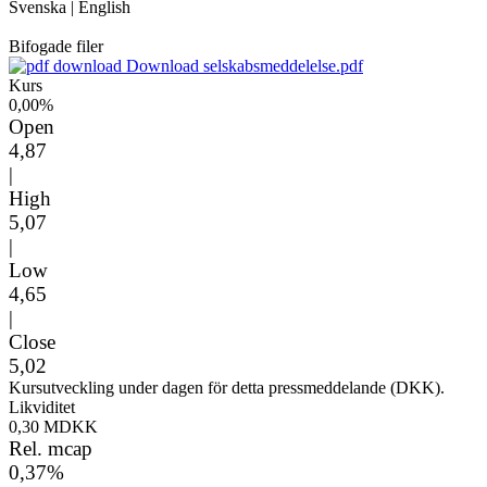
Svenska
|
English
Bifogade filer
Download selskabsmeddelelse.pdf
Kurs
0,00%
Open
4,87
|
High
5,07
|
Low
4,65
|
Close
5,02
Kursutveckling under dagen för detta pressmeddelande (DKK).
Likviditet
0,30 MDKK
Rel. mcap
0,37%