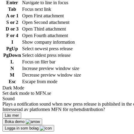
Enter
Navigate to line in focus
Tab
Focus next link
A or 1
Open First attachment
S or 2
Open Second attachment
D or 3
Open Third attachment
F or 4
Open Fourth attachment
I
Show company information
PgUp
Select newest press release
PgDown
Select oldest press release
L
Focus on filer bar
N
Increase preview window size
M
Decrease preview window size
Esc
Escape from mode
Dark Mode
Set dark mode to MFN.se
Sound
Plays a notification sound when new press release is published in the 
Intresserad av platformen MFN för nyhetsdistribution?
Läs mer
Boka demo
Logga in som bolag