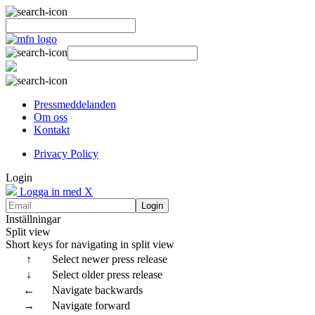
Pressmeddelanden
Om oss
Kontakt
Privacy Policy
Login
Logga in med X
Login
Inställningar
Split view
Short keys for navigating in split view
↑
Select newer press release
↓
Select older press release
←
Navigate backwards
→
Navigate forward