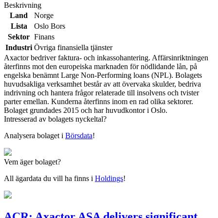
Beskrivning
Land
Norge
Lista
Oslo Bors
Sektor
Finans
Industri
Övriga finansiella tjänster
Axactor bedriver faktura- och inkassohantering. Affärsinriktningen
återfinns mot den europeiska marknaden för nödlidande lån, på
engelska benämnt Large Non-Performing loans (NPL). Bolagets
huvudsakliga verksamhet består av att övervaka skulder, bedriva
indrivning och hantera frågor relaterade till insolvens och tvister
parter emellan. Kunderna återfinns inom en rad olika sektorer.
Bolaget grundades 2015 och har huvudkontor i Oslo.
Intresserad av bolagets nyckeltal?
Analysera bolaget i
Börsdata
!
Vem äger bolaget?
All ägardata du vill ha finns i
Holdings
!
ACR: Axactor ASA delivers significant