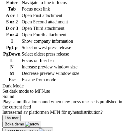
Enter
Navigate to line in focus
Tab
Focus next link
A or 1
Open First attachment
S or 2
Open Second attachment
D or 3
Open Third attachment
F or 4
Open Fourth attachment
I
Show company information
PgUp
Select newest press release
PgDown
Select oldest press release
L
Focus on filer bar
N
Increase preview window size
M
Decrease preview window size
Esc
Escape from mode
Dark Mode
Set dark mode to MFN.se
Sound
Plays a notification sound when new press release is published in
the current feed
Intresserad av platformen MFN för nyhetsdistribution?
Läs mer
Boka demo
Logga in som bolag