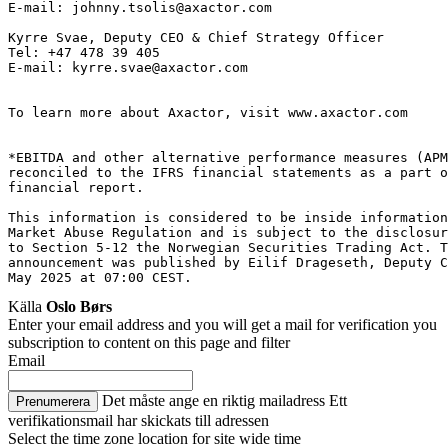
E-mail: johnny.tsolis@axactor.com
Kyrre Svae, Deputy CEO & Chief Strategy Officer
Tel: +47 478 39 405
E-mail: kyrre.svae@axactor.com
To learn more about Axactor, visit www.axactor.com
*EBITDA and other alternative performance measures (APM
reconciled to the IFRS financial statements as a part o
financial report.
This information is considered to be inside information
Market Abuse Regulation and is subject to the disclosur
to Section 5-12 the Norwegian Securities Trading Act. T
announcement was published by Eilif Drageseth, Deputy C
May 2025 at 07:00 CEST.
Källa
Oslo Børs
Enter your email address and you will get a mail for verification you
subscription to content on this page and filter
Email
Det måste ange en riktig mailadress
Ett
Prenumerera
verifikationsmail har skickats till adressen
Select the time zone location for site wide time