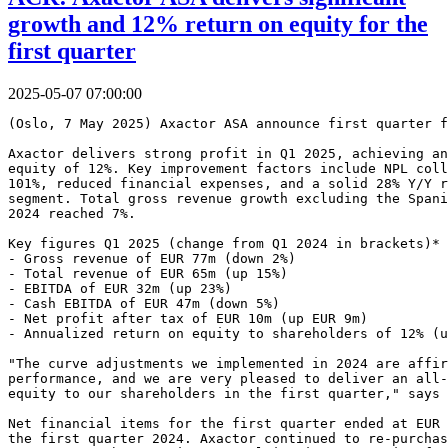
growth and 12% return on equity for the
first quarter
2025-05-07 07:00:00
(Oslo, 7 May 2025) Axactor ASA announce first quarter f
Axactor delivers strong profit in Q1 2025, achieving an
equity of 12%. Key improvement factors include NPL coll
101%, reduced financial expenses, and a solid 28% Y/Y r
segment. Total gross revenue growth excluding the Spani
2024 reached 7%.
Key figures Q1 2025 (change from Q1 2024 in brackets)*
- Gross revenue of EUR 77m (down 2%)
- Total revenue of EUR 65m (up 15%)
- EBITDA of EUR 32m (up 23%)
- Cash EBITDA of EUR 47m (down 5%)
- Net profit after tax of EUR 10m (up EUR 9m)
- Annualized return on equity to shareholders of 12% (u
"The curve adjustments we implemented in 2024 are affir
performance, and we are very pleased to deliver an all-
equity to our shareholders in the first quarter," says 
Net financial items for the first quarter ended at EUR 
the first quarter 2024. Axactor continued to re-purchas