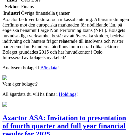
Sektor
Finans
Industri
Övriga finansiella tjänster
Axactor bedriver faktura- och inkassohantering. Affärsinriktningen
återfinns mot den europeiska marknaden för nödlidande lån, på
engelska benämnt Large Non-Performing loans (NPL). Bolagets
huvudsakliga verksamhet består av att övervaka skulder, bedriva
indrivning och hantera frågor relaterade till insolvens och tvister
parter emellan. Kunderna återfinns inom en rad olika sektorer.
Bolaget grundades 2015 och har huvudkontor i Oslo.
Intresserad av bolagets nyckeltal?
Analysera bolaget i
Börsdata
!
Vem äger bolaget?
All ägardata du vill ha finns i
Holdings
!
Axactor ASA: Invitation to presentation
of fourth quarter and full year financial
results for 2025