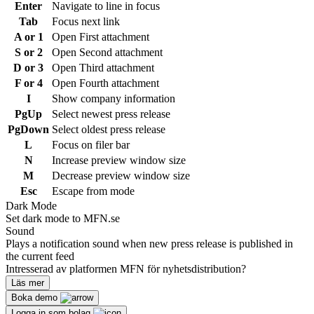
Enter
Navigate to line in focus
Tab
Focus next link
A or 1
Open First attachment
S or 2
Open Second attachment
D or 3
Open Third attachment
F or 4
Open Fourth attachment
I
Show company information
PgUp
Select newest press release
PgDown
Select oldest press release
L
Focus on filer bar
N
Increase preview window size
M
Decrease preview window size
Esc
Escape from mode
Dark Mode
Set dark mode to MFN.se
Sound
Plays a notification sound when new press release is published in
the current feed
Intresserad av platformen MFN för nyhetsdistribution?
Läs mer
Boka demo
Logga in som bolag