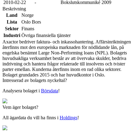
2010-02-22
-
Bokslutskommuniké 2009
Beskrivning
Land
Norge
Lista
Oslo Bors
Sektor
Finans
Industri
Övriga finansiella tjänster
Axactor bedriver faktura- och inkassohantering. Affärsinriktningen
återfinns mot den europeiska marknaden för nödlidande lån, på
engelska benämnt Large Non-Performing loans (NPL). Bolagets
huvudsakliga verksamhet består av att övervaka skulder, bedriva
indrivning och hantera frågor relaterade till insolvens och tvister
parter emellan. Kunderna återfinns inom en rad olika sektorer.
Bolaget grundades 2015 och har huvudkontor i Oslo.
Intresserad av bolagets nyckeltal?
Analysera bolaget i
Börsdata
!
Vem äger bolaget?
All ägardata du vill ha finns i
Holdings
!