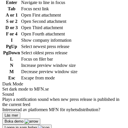
Enter
Navigate to line in focus
Tab
Focus next link
A or 1
Open First attachment
S or 2
Open Second attachment
D or 3
Open Third attachment
F or 4
Open Fourth attachment
I
Show company information
PgUp
Select newest press release
PgDown
Select oldest press release
L
Focus on filer bar
N
Increase preview window size
M
Decrease preview window size
Esc
Escape from mode
Dark Mode
Set dark mode to MFN.se
Sound
Plays a notification sound when new press release is published in
the current feed
Intresserad av platformen MFN för nyhetsdistribution?
Läs mer
Boka demo
Logga in som bolag