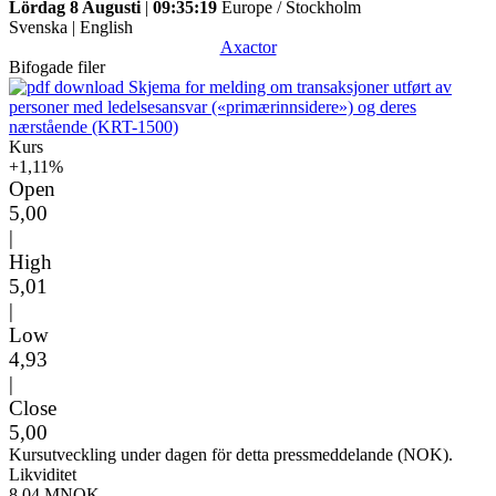
Lördag 8 Augusti
|
09:35:19
Europe / Stockholm
Svenska
|
English
Axactor
Bifogade filer
Skjema for melding om transaksjoner utført av
personer med ledelsesansvar («primærinnsidere») og deres
nærstående (KRT-1500)
Kurs
+1,11%
Open
5,00
|
High
5,01
|
Low
4,93
|
Close
5,00
Kursutveckling under dagen för detta pressmeddelande (NOK).
Likviditet
8,04 MNOK