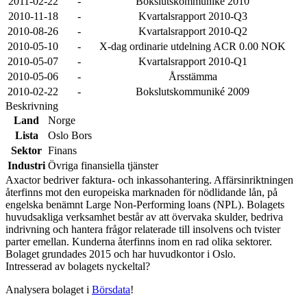
2011-02-22
-
Bokslutskommuniké 2010
2010-11-18
-
Kvartalsrapport 2010-Q3
2010-08-26
-
Kvartalsrapport 2010-Q2
2010-05-10
-
X-dag ordinarie utdelning ACR 0.00 NOK
2010-05-07
-
Kvartalsrapport 2010-Q1
2010-05-06
-
Årsstämma
2010-02-22
-
Bokslutskommuniké 2009
Beskrivning
Land
Norge
Lista
Oslo Bors
Sektor
Finans
Industri
Övriga finansiella tjänster
Axactor bedriver faktura- och inkassohantering. Affärsinriktningen
återfinns mot den europeiska marknaden för nödlidande lån, på
engelska benämnt Large Non-Performing loans (NPL). Bolagets
huvudsakliga verksamhet består av att övervaka skulder, bedriva
indrivning och hantera frågor relaterade till insolvens och tvister
parter emellan. Kunderna återfinns inom en rad olika sektorer.
Bolaget grundades 2015 och har huvudkontor i Oslo.
Intresserad av bolagets nyckeltal?
Analysera bolaget i
Börsdata
!