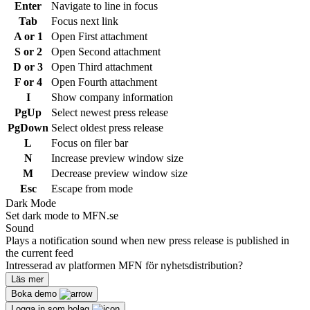
Enter
Navigate to line in focus
Tab
Focus next link
A or 1
Open First attachment
S or 2
Open Second attachment
D or 3
Open Third attachment
F or 4
Open Fourth attachment
I
Show company information
PgUp
Select newest press release
PgDown
Select oldest press release
L
Focus on filer bar
N
Increase preview window size
M
Decrease preview window size
Esc
Escape from mode
Dark Mode
Set dark mode to MFN.se
Sound
Plays a notification sound when new press release is published in
the current feed
Intresserad av platformen MFN för nyhetsdistribution?
Läs mer
Boka demo
Logga in som bolag