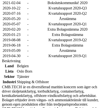
2021-02-04
-
Bokslutskommuniké 2020
2020-10-22
-
Kvartalsrapport 2020-Q3
2020-07-16
-
Kvartalsrapport 2020-Q2
2020-05-20
-
Årsstämma
2020-05-07
-
Kvartalsrapport 2020-Q1
2020-02-20
-
Extra Bolagsstämma 2020
2020-01-23
-
Extra Bolagsstämma
2019-08-08
-
Kvartalsrapport 2019-Q2
2019-06-18
-
Extra Bolagsstämma
2019-05-09
-
Årsstämma
2019-04-30
-
Kvartalsrapport 2019-Q1
Beskrivning
Land
Belgien
Lista
Oslo Bors
Sektor
Tjänster
Industri
Shipping & Offshore
CMB.TECH är en diversifierad maritim koncern som äger och
driver råoljetankfartyg, torrbulkfartyg, containerfartyg,
kemikalietankfartyg, offshore-vindkraftsfartyg och arbetsbåtar.
Bolaget erbjuder även vätgas- och ammoniakbränsle till kunder,
genom egen produktion eller från tredjepartsproducenter.