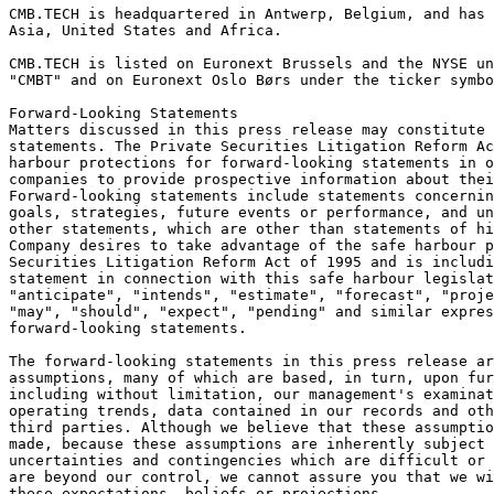
CMB.TECH is headquartered in Antwerp, Belgium, and has 
Asia, United States and Africa. 
CMB.TECH is listed on Euronext Brussels and the NYSE un
"CMBT" and on Euronext Oslo Børs under the ticker symbo
Forward-Looking Statements
Matters discussed in this press release may constitute 
statements. The Private Securities Litigation Reform Ac
harbour protections for forward-looking statements in o
companies to provide prospective information about thei
Forward-looking statements include statements concerni
goals, strategies, future events or performance, and un
other statements, which are other than statements of hi
Company desires to take advantage of the safe harbour p
Securities Litigation Reform Act of 1995 and is includi
statement in connection with this safe harbour legislat
"anticipate", "intends", "estimate", "forecast", "proje
"may", "should", "expect", "pending" and similar expres
forward-looking statements. 
The forward-looking statements in this press release a
assumptions, many of which are based, in turn, upon fur
including without limitation, our management's examinat
operating trends, data contained in our records and oth
third parties. Although we believe that these assumptio
made, because these assumptions are inherently subject 
uncertainties and contingencies which are difficult or 
are beyond our control, we cannot assure you that we wi
these expectations, beliefs or projections. 