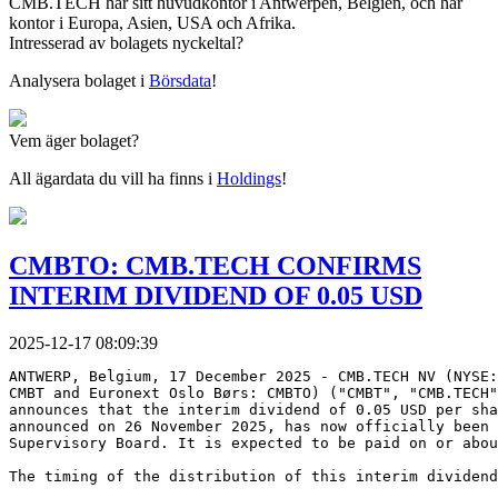
CMB.TECH har sitt huvudkontor i Antwerpen, Belgien, och har
kontor i Europa, Asien, USA och Afrika.
Intresserad av bolagets nyckeltal?
Analysera bolaget i
Börsdata
!
Vem äger bolaget?
All ägardata du vill ha finns i
Holdings
!
CMBTO: CMB.TECH CONFIRMS
INTERIM DIVIDEND OF 0.05 USD
2025-12-17 08:09:39
ANTWERP, Belgium, 17 December 2025 - CMB.TECH NV (NYSE:
CMBT and Euronext Oslo Børs: CMBTO) ("CMBT", "CMB.TECH"
announces that the interim dividend of 0.05 USD per sha
announced on 26 November 2025, has now officially been 
Supervisory Board. It is expected to be paid on or abou
The timing of the distribution of this interim dividend