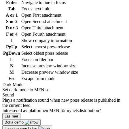
Enter
Navigate to line in focus
Tab
Focus next link
A or 1
Open First attachment
S or 2
Open Second attachment
D or 3
Open Third attachment
F or 4
Open Fourth attachment
I
Show company information
PgUp
Select newest press release
PgDown
Select oldest press release
L
Focus on filer bar
N
Increase preview window size
M
Decrease preview window size
Esc
Escape from mode
Dark Mode
Set dark mode to MFN.se
Sound
Plays a notification sound when new press release is published in
the current feed
Intresserad av platformen MFN för nyhetsdistribution?
Läs mer
Boka demo
Logga in som bolag