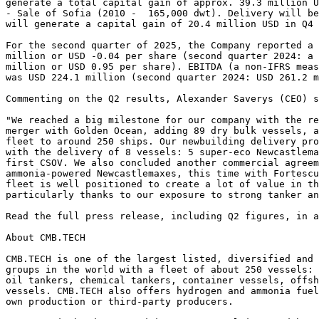
generate a total capital gain of approx. 39.3 million U
- Sale of Sofia (2010 -  165,000 dwt). Delivery will be
will generate a capital gain of 20.4 million USD in Q4 
For the second quarter of 2025, the Company reported a 
million or USD -0.04 per share (second quarter 2024: a 
million or USD 0.95 per share). EBITDA (a non-IFRS meas
was USD 224.1 million (second quarter 2024: USD 261.2 m
Commenting on the Q2 results, Alexander Saverys (CEO) s
"We reached a big milestone for our company with the re
merger with Golden Ocean, adding 89 dry bulk vessels, a
fleet to around 250 ships. Our newbuilding delivery pro
with the delivery of 8 vessels: 5 super-eco Newcastlema
first CSOV. We also concluded another commercial agreem
ammonia-powered Newcastlemaxes, this time with Fortesc
fleet is well positioned to create a lot of value in th
particularly thanks to our exposure to strong tanker an
Read the full press release, including Q2 figures, in a
About CMB.TECH
CMB.TECH is one of the largest listed, diversified and 
groups in the world with a fleet of about 250 vessels: 
oil tankers, chemical tankers, container vessels, offsh
vessels. CMB.TECH also offers hydrogen and ammonia fuel
own production or third-party producers.