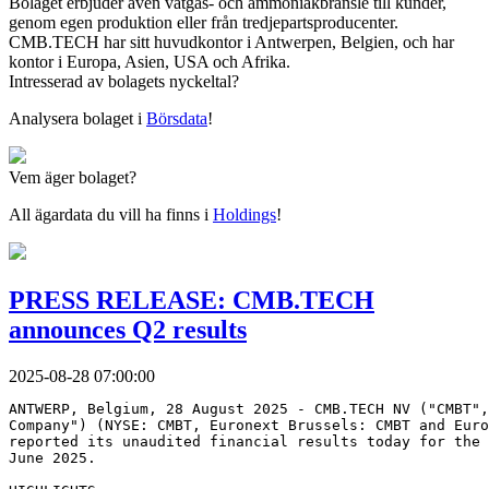
Bolaget erbjuder även vätgas- och ammoniakbränsle till kunder,
genom egen produktion eller från tredjepartsproducenter.
CMB.TECH har sitt huvudkontor i Antwerpen, Belgien, och har
kontor i Europa, Asien, USA och Afrika.
Intresserad av bolagets nyckeltal?
Analysera bolaget i
Börsdata
!
Vem äger bolaget?
All ägardata du vill ha finns i
Holdings
!
PRESS RELEASE: CMB.TECH
announces Q2 results
2025-08-28 07:00:00
ANTWERP, Belgium, 28 August 2025 - CMB.TECH NV ("CMBT",
Company") (NYSE: CMBT, Euronext Brussels: CMBT and Euro
reported its unaudited financial results today for the 
June 2025.