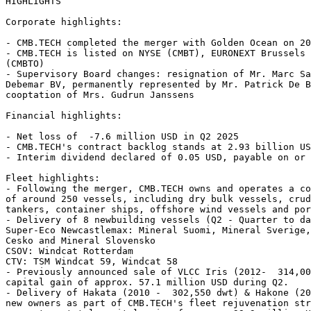
HIGHLIGHTS
Corporate highlights: 
- CMB.TECH completed the merger with Golden Ocean on 20
- CMB.TECH is listed on NYSE (CMBT), EURONEXT Brussels 
(CMBTO)
- Supervisory Board changes: resignation of Mr. Marc Sa
Debemar BV, permanently represented by Mr. Patrick De B
cooptation of Mrs. Gudrun Janssens
Financial highlights:
- Net loss of  -7.6 million USD in Q2 2025
- CMB.TECH's contract backlog stands at 2.93 billion US
- Interim dividend declared of 0.05 USD, payable on or 
Fleet highlights: 
- Following the merger, CMB.TECH owns and operates a co
of around 250 vessels, including dry bulk vessels, crud
tankers, container ships, offshore wind vessels and por
- Delivery of 8 newbuilding vessels (Q2 - Quarter to da
Super-Eco Newcastlemax: Mineral Suomi, Mineral Sverige,
Cesko and Mineral Slovensko
CSOV: Windcat Rotterdam
CTV: TSM Windcat 59, Windcat 58
- Previously announced sale of VLCC Iris (2012-  314,00
capital gain of approx. 57.1 million USD during Q2.
- Delivery of Hakata (2010 -  302,550 dwt) & Hakone (20
new owners as part of CMB.TECH's fleet rejuvenation str