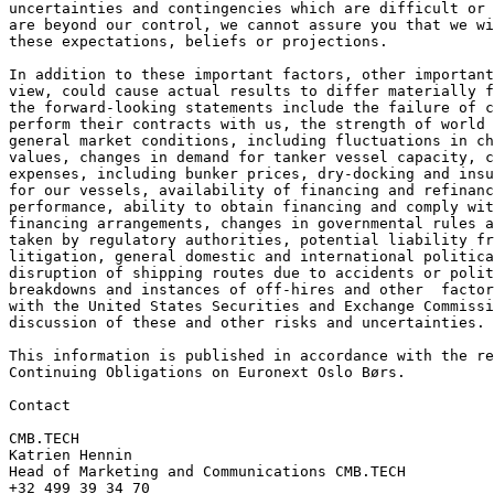
uncertainties and contingencies which are difficult or 
are beyond our control, we cannot assure you that we wi
these expectations, beliefs or projections.
In addition to these important factors, other important
view, could cause actual results to differ materially f
the forward-looking statements include the failure of c
perform their contracts with us, the strength of world 
general market conditions, including fluctuations in ch
values, changes in demand for tanker vessel capacity, c
expenses, including bunker prices, dry-docking and insu
for our vessels, availability of financing and refinanc
performance, ability to obtain financing and comply wit
financing arrangements, changes in governmental rules a
taken by regulatory authorities, potential liability f
litigation, general domestic and international politica
disruption of shipping routes due to accidents or poli
breakdowns and instances of off-hires and other  factor
with the United States Securities and Exchange Commissi
discussion of these and other risks and uncertainties.
This information is published in accordance with the re
Continuing Obligations on Euronext Oslo Børs.
Contact
CMB.TECH
Katrien Hennin
Head of Marketing and Communications CMB.TECH
+32 499 39 34 70