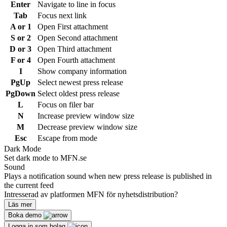
Enter
Navigate to line in focus
Tab
Focus next link
A or 1
Open First attachment
S or 2
Open Second attachment
D or 3
Open Third attachment
F or 4
Open Fourth attachment
I
Show company information
PgUp
Select newest press release
PgDown
Select oldest press release
L
Focus on filer bar
N
Increase preview window size
M
Decrease preview window size
Esc
Escape from mode
Dark Mode
Set dark mode to MFN.se
Sound
Plays a notification sound when new press release is published in
the current feed
Intresserad av platformen MFN för nyhetsdistribution?
Läs mer
Boka demo
Logga in som bolag