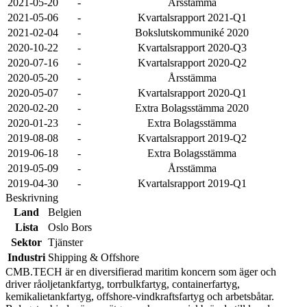
2021-05-20
-
Årsstämma
2021-05-06
-
Kvartalsrapport 2021-Q1
2021-02-04
-
Bokslutskommuniké 2020
2020-10-22
-
Kvartalsrapport 2020-Q3
2020-07-16
-
Kvartalsrapport 2020-Q2
2020-05-20
-
Årsstämma
2020-05-07
-
Kvartalsrapport 2020-Q1
2020-02-20
-
Extra Bolagsstämma 2020
2020-01-23
-
Extra Bolagsstämma
2019-08-08
-
Kvartalsrapport 2019-Q2
2019-06-18
-
Extra Bolagsstämma
2019-05-09
-
Årsstämma
2019-04-30
-
Kvartalsrapport 2019-Q1
Beskrivning
Land
Belgien
Lista
Oslo Bors
Sektor
Tjänster
Industri
Shipping & Offshore
CMB.TECH är en diversifierad maritim koncern som äger och
driver råoljetankfartyg, torrbulkfartyg, containerfartyg,
kemikalietankfartyg, offshore-vindkraftsfartyg och arbetsbåtar.