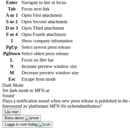
Enter
Navigate to line in focus
Tab
Focus next link
A or 1
Open First attachment
S or 2
Open Second attachment
D or 3
Open Third attachment
F or 4
Open Fourth attachment
I
Show company information
PgUp
Select newest press release
PgDown
Select oldest press release
L
Focus on filer bar
N
Increase preview window size
M
Decrease preview window size
Esc
Escape from mode
Dark Mode
Set dark mode to MFN.se
Sound
Plays a notification sound when new press release is published in the 
Intresserad av platformen MFN för nyhetsdistribution?
Läs mer
Boka demo
Logga in som bolag