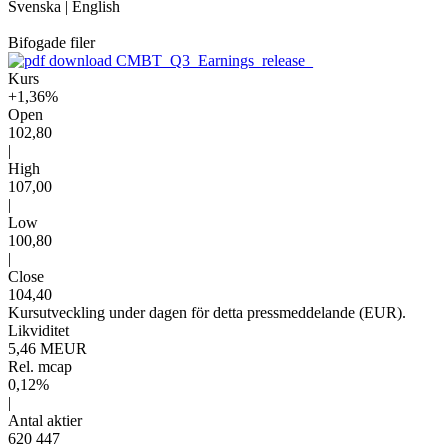
Svenska
|
English
Bifogade filer
CMBT_Q3_Earnings_release_
Kurs
+1,36%
Open
102,80
|
High
107,00
|
Low
100,80
|
Close
104,40
Kursutveckling under dagen för detta pressmeddelande (EUR).
Likviditet
5,46 MEUR
Rel. mcap
0,12%
|
Antal aktier
620 447