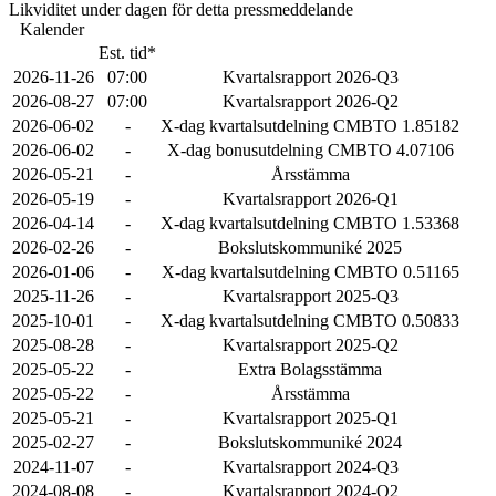
Likviditet under dagen för detta pressmeddelande
Kalender
Est. tid*
2026-11-26
07:00
Kvartalsrapport 2026-Q3
2026-08-27
07:00
Kvartalsrapport 2026-Q2
2026-06-02
-
X-dag kvartalsutdelning CMBTO 1.85182
2026-06-02
-
X-dag bonusutdelning CMBTO 4.07106
2026-05-21
-
Årsstämma
2026-05-19
-
Kvartalsrapport 2026-Q1
2026-04-14
-
X-dag kvartalsutdelning CMBTO 1.53368
2026-02-26
-
Bokslutskommuniké 2025
2026-01-06
-
X-dag kvartalsutdelning CMBTO 0.51165
2025-11-26
-
Kvartalsrapport 2025-Q3
2025-10-01
-
X-dag kvartalsutdelning CMBTO 0.50833
2025-08-28
-
Kvartalsrapport 2025-Q2
2025-05-22
-
Extra Bolagsstämma
2025-05-22
-
Årsstämma
2025-05-21
-
Kvartalsrapport 2025-Q1
2025-02-27
-
Bokslutskommuniké 2024
2024-11-07
-
Kvartalsrapport 2024-Q3
2024-08-08
-
Kvartalsrapport 2024-Q2