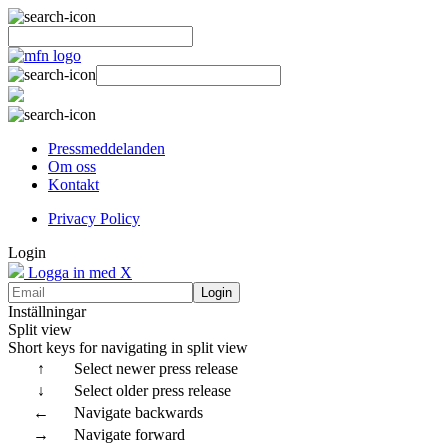
Pressmeddelanden
Om oss
Kontakt
Privacy Policy
Login
Logga in med X
Login
Inställningar
Split view
Short keys for navigating in split view
↑
Select newer press release
↓
Select older press release
←
Navigate backwards
→
Navigate forward