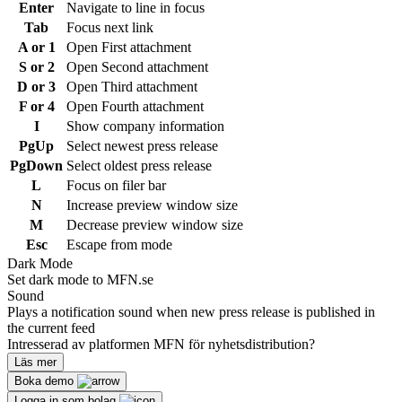
Enter
Navigate to line in focus
Tab
Focus next link
A or 1
Open First attachment
S or 2
Open Second attachment
D or 3
Open Third attachment
F or 4
Open Fourth attachment
I
Show company information
PgUp
Select newest press release
PgDown
Select oldest press release
L
Focus on filer bar
N
Increase preview window size
M
Decrease preview window size
Esc
Escape from mode
Dark Mode
Set dark mode to MFN.se
Sound
Plays a notification sound when new press release is published in
the current feed
Intresserad av platformen MFN för nyhetsdistribution?
Läs mer
Boka demo
Logga in som bolag