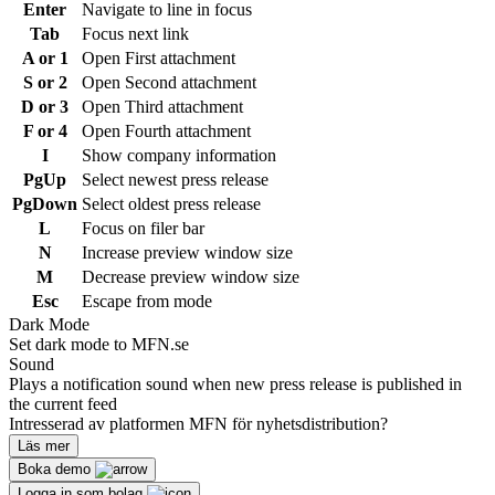
Enter
Navigate to line in focus
Tab
Focus next link
A or 1
Open First attachment
S or 2
Open Second attachment
D or 3
Open Third attachment
F or 4
Open Fourth attachment
I
Show company information
PgUp
Select newest press release
PgDown
Select oldest press release
L
Focus on filer bar
N
Increase preview window size
M
Decrease preview window size
Esc
Escape from mode
Dark Mode
Set dark mode to MFN.se
Sound
Plays a notification sound when new press release is published in
the current feed
Intresserad av platformen MFN för nyhetsdistribution?
Läs mer
Boka demo
Logga in som bolag