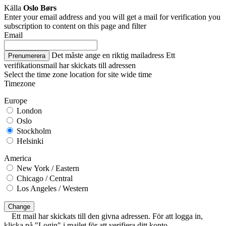
Källa
Oslo Børs
Enter your email address and you will get a mail for verification you
subscription to content on this page and filter
Email
Det måste ange en riktig mailadress
Ett
Prenumerera
verifikationsmail har skickats till adressen
Select the time zone location for site wide time
Timezone
Europe
London
Oslo
Stockholm
Helsinki
America
New York / Eastern
Chicago / Central
Los Angeles / Western
Change
Ett mail har skickats till den givna adressen. För att logga in,
klicka på "Login" i mailet för att verifiera ditt konto