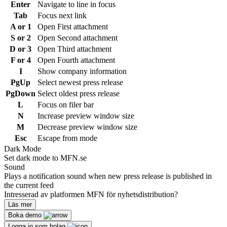
Enter
Navigate to line in focus
Tab
Focus next link
A or 1
Open First attachment
S or 2
Open Second attachment
D or 3
Open Third attachment
F or 4
Open Fourth attachment
I
Show company information
PgUp
Select newest press release
PgDown
Select oldest press release
L
Focus on filer bar
N
Increase preview window size
M
Decrease preview window size
Esc
Escape from mode
Dark Mode
Set dark mode to MFN.se
Sound
Plays a notification sound when new press release is published in
the current feed
Intresserad av platformen MFN för nyhetsdistribution?
Läs mer
Boka demo
Logga in som bolag