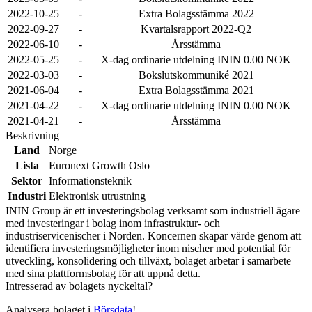
2022-10-25
-
Extra Bolagsstämma 2022
2022-09-27
-
Kvartalsrapport 2022-Q2
2022-06-10
-
Årsstämma
2022-05-25
-
X-dag ordinarie utdelning ININ 0.00 NOK
2022-03-03
-
Bokslutskommuniké 2021
2021-06-04
-
Extra Bolagsstämma 2021
2021-04-22
-
X-dag ordinarie utdelning ININ 0.00 NOK
2021-04-21
-
Årsstämma
Beskrivning
Land
Norge
Lista
Euronext Growth Oslo
Sektor
Informationsteknik
Industri
Elektronisk utrustning
ININ Group är ett investeringsbolag verksamt som industriell ägare
med investeringar i bolag inom infrastruktur- och
industriservicenischer i Norden. Koncernen skapar värde genom att
identifiera investeringsmöjligheter inom nischer med potential för
utveckling, konsolidering och tillväxt, bolaget arbetar i samarbete
med sina plattformsbolag för att uppnå detta.
Intresserad av bolagets nyckeltal?
Analysera bolaget i
Börsdata
!