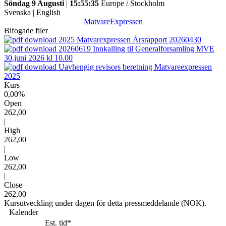
Söndag 9 Augusti
|
15:55:35
Europe / Stockholm
Svenska
|
English
MatvareExpressen
Bifogade filer
2025 Matvarexpressen Årsrapport 20260430
20260619 Innkalling til Generalforsamling MVE
30.juni 2026 kl 10.00
Uavhengig revisors beretning Matvareexpressen
2025
Kurs
0,00%
Open
262,00
|
High
262,00
|
Low
262,00
|
Close
262,00
Kursutveckling under dagen för detta pressmeddelande (NOK).
Kalender
Est. tid*