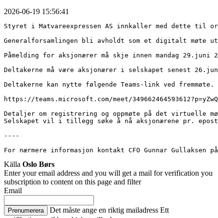
2026-06-19 15:56:41
Styret i Matvareexpressen AS innkaller med dette til or
Generalforsamlingen bli avholdt som et digitalt møte ut
Påmelding for aksjonærer må skje innen mandag 29.juni 2
Deltakerne må være aksjonærer i selskapet senest 26.jun
Deltakerne kan nytte følgende Teams-link ved fremmøte. 

https://teams.microsoft.com/meet/349662464593612?p=yZwQ
Detaljer om registrering og oppmøte på det virtuelle mø
Selskapet vil i tillegg søke å nå aksjonærene pr. epost
----

For nærmere informasjon kontakt CFO Gunnar Gullaksen på
Källa
Oslo Børs
Enter your email address and you will get a mail for verification you
subscription to content on this page and filter
Email
Det måste ange en riktig mailadress
Ett
Prenumerera