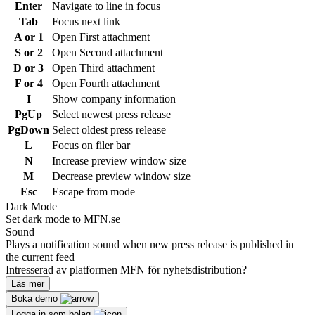
Enter
Navigate to line in focus
Tab
Focus next link
A or 1
Open First attachment
S or 2
Open Second attachment
D or 3
Open Third attachment
F or 4
Open Fourth attachment
I
Show company information
PgUp
Select newest press release
PgDown
Select oldest press release
L
Focus on filer bar
N
Increase preview window size
M
Decrease preview window size
Esc
Escape from mode
Dark Mode
Set dark mode to MFN.se
Sound
Plays a notification sound when new press release is published in
the current feed
Intresserad av platformen MFN för nyhetsdistribution?
Läs mer
Boka demo
Logga in som bolag