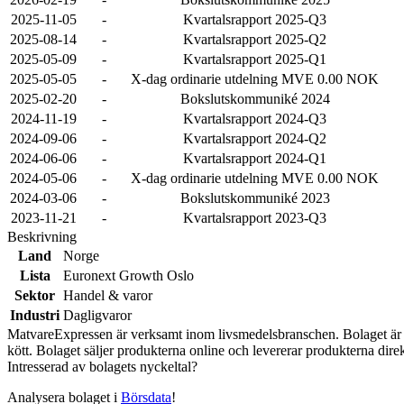
2025-11-05
-
Kvartalsrapport 2025-Q3
2025-08-14
-
Kvartalsrapport 2025-Q2
2025-05-09
-
Kvartalsrapport 2025-Q1
2025-05-05
-
X-dag ordinarie utdelning MVE 0.00 NOK
2025-02-20
-
Bokslutskommuniké 2024
2024-11-19
-
Kvartalsrapport 2024-Q3
2024-09-06
-
Kvartalsrapport 2024-Q2
2024-06-06
-
Kvartalsrapport 2024-Q1
2024-05-06
-
X-dag ordinarie utdelning MVE 0.00 NOK
2024-03-06
-
Bokslutskommuniké 2023
2023-11-21
-
Kvartalsrapport 2023-Q3
Beskrivning
Land
Norge
Lista
Euronext Growth Oslo
Sektor
Handel & varor
Industri
Dagligvaror
MatvareExpressen är verksamt inom livsmedelsbranschen. Bolaget är en 
kött. Bolaget säljer produkterna online och levererar produkterna dir
Intresserad av bolagets nyckeltal?
Analysera bolaget i
Börsdata
!