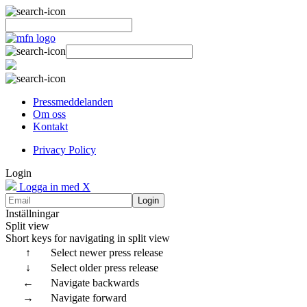
Pressmeddelanden
Om oss
Kontakt
Privacy Policy
Login
Logga in med X
Login
Inställningar
Split view
Short keys for navigating in split view
↑
Select newer press release
↓
Select older press release
←
Navigate backwards
→
Navigate forward