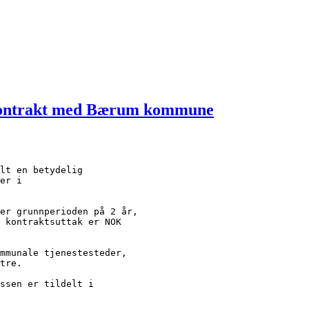
 kontrakt med Bærum kommune
lt en betydelig
er i
er grunnperioden på 2 år,
 kontraktsuttak er NOK
mmunale tjenestesteder,
tre.
ssen er tildelt i