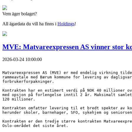
Vem äger bolaget?
All ägardata du vill ha finns i
Holdings
!
MVE: Matvareexpressen AS vinner stor
2026-03-24 10:00:00
Matvareexpressen AS (MVE) er med endelig virkning tilde
rammeavtale med Bærum kommune for levering av dagligvar
forbrukerforpakninger.
Kontrakten har en estimert verdi på NOK 40 millioner ov
med opsjon på forlengelse inntil 2 år. Maksimalt samlet
120 millioner.
Kontrakten omfatter levering til et bredt spekter av ko
herunder skoler, barnehager, SFO, sykehjem og seniorsen
Kontrakten er den tredje større kontrakten Matvareexpre
Oslo-området det siste året.