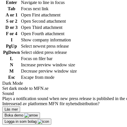
Enter
Navigate to line in focus
Tab
Focus next link
A or 1
Open First attachment
S or 2
Open Second attachment
D or 3
Open Third attachment
F or 4
Open Fourth attachment
I
Show company information
PgUp
Select newest press release
PgDown
Select oldest press release
L
Focus on filer bar
N
Increase preview window size
M
Decrease preview window size
Esc
Escape from mode
Dark Mode
Set dark mode to MFN.se
Sound
Plays a notification sound when new press release is published in the 
Intresserad av platformen MFN för nyhetsdistribution?
Läs mer
Boka demo
Logga in som bolag