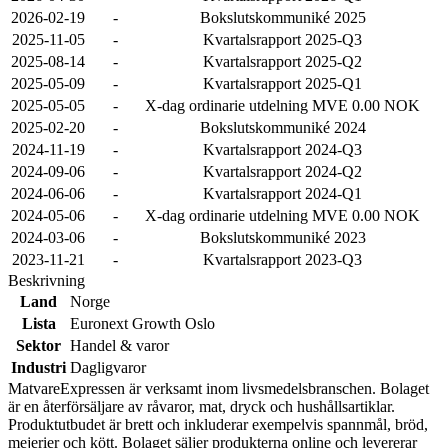
2026-02-19
-
Bokslutskommuniké 2025
2025-11-05
-
Kvartalsrapport 2025-Q3
2025-08-14
-
Kvartalsrapport 2025-Q2
2025-05-09
-
Kvartalsrapport 2025-Q1
2025-05-05
-
X-dag ordinarie utdelning MVE 0.00 NOK
2025-02-20
-
Bokslutskommuniké 2024
2024-11-19
-
Kvartalsrapport 2024-Q3
2024-09-06
-
Kvartalsrapport 2024-Q2
2024-06-06
-
Kvartalsrapport 2024-Q1
2024-05-06
-
X-dag ordinarie utdelning MVE 0.00 NOK
2024-03-06
-
Bokslutskommuniké 2023
2023-11-21
-
Kvartalsrapport 2023-Q3
Beskrivning
Land
Norge
Lista
Euronext Growth Oslo
Sektor
Handel & varor
Industri
Dagligvaror
MatvareExpressen är verksamt inom livsmedelsbranschen. Bolaget
är en återförsäljare av råvaror, mat, dryck och hushållsartiklar.
Produktutbudet är brett och inkluderar exempelvis spannmål, bröd,
mejerier och kött. Bolaget säljer produkterna online och levererar