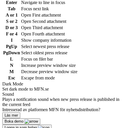
Enter
Navigate to line in focus
Tab
Focus next link
A or 1
Open First attachment
S or 2
Open Second attachment
D or 3
Open Third attachment
F or 4
Open Fourth attachment
I
Show company information
PgUp
Select newest press release
PgDown
Select oldest press release
L
Focus on filer bar
N
Increase preview window size
M
Decrease preview window size
Esc
Escape from mode
Dark Mode
Set dark mode to MFN.se
Sound
Plays a notification sound when new press release is published in
the current feed
Intresserad av platformen MFN för nyhetsdistribution?
Läs mer
Boka demo
Logga in som bolag