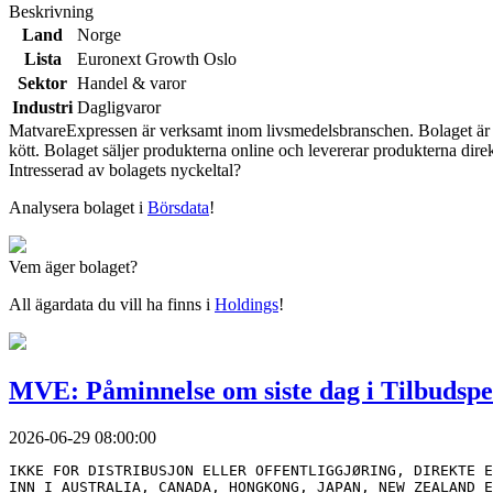
Beskrivning
Land
Norge
Lista
Euronext Growth Oslo
Sektor
Handel & varor
Industri
Dagligvaror
MatvareExpressen är verksamt inom livsmedelsbranschen. Bolaget är en 
kött. Bolaget säljer produkterna online och levererar produkterna dir
Intresserad av bolagets nyckeltal?
Analysera bolaget i
Börsdata
!
Vem äger bolaget?
All ägardata du vill ha finns i
Holdings
!
MVE: Påminnelse om siste dag i Tilbudspe
2026-06-29 08:00:00
IKKE FOR DISTRIBUSJON ELLER OFFENTLIGGJØRING, DIREKTE E
INN I AUSTRALIA, CANADA, HONGKONG, JAPAN, NEW ZEALAND E