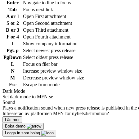
Enter
Navigate to line in focus
Tab
Focus next link
A or 1
Open First attachment
S or 2
Open Second attachment
D or 3
Open Third attachment
F or 4
Open Fourth attachment
I
Show company information
PgUp
Select newest press release
PgDown
Select oldest press release
L
Focus on filer bar
N
Increase preview window size
M
Decrease preview window size
Esc
Escape from mode
Dark Mode
Set dark mode to MFN.se
Sound
Plays a notification sound when new press release is published in the 
Intresserad av platformen MFN för nyhetsdistribution?
Läs mer
Boka demo
Logga in som bolag