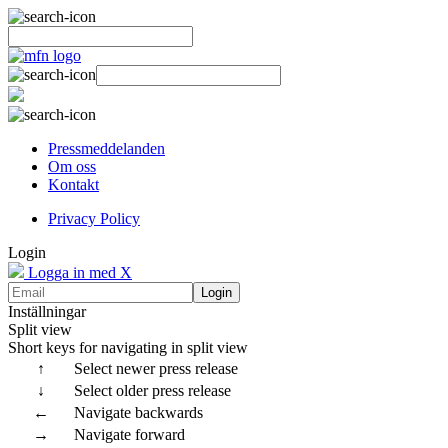
Pressmeddelanden
Om oss
Kontakt
Privacy Policy
Login
Logga in med X
Login
Inställningar
Split view
Short keys for navigating in split view
↑
Select newer press release
↓
Select older press release
←
Navigate backwards
→
Navigate forward