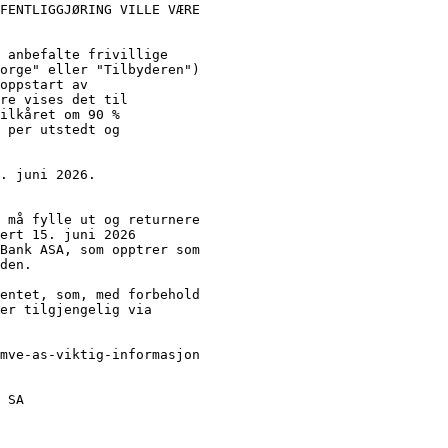
FENTLIGGJØRING VILLE VÆRE
 anbefalte frivillige
orge" eller "Tilbyderen")
oppstart av
re vises det til
ilkåret om 90 %
 per utstedt og
. juni 2026.
 må fylle ut og returnere
ert 15. juni 2026
Bank ASA, som opptrer som
den.
entet, som, med forbehold
er tilgjengelig via
mve-as-viktig-informasjon
 SA