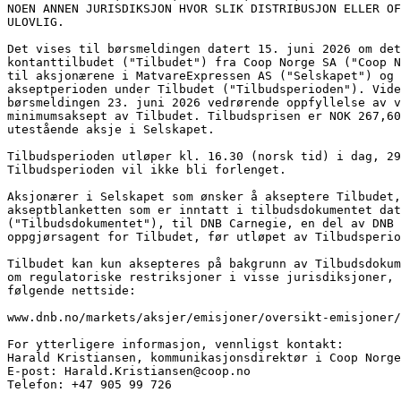
NOEN ANNEN JURISDIKSJON HVOR SLIK DISTRIBUSJON ELLER OF
ULOVLIG.
Det vises til børsmeldingen datert 15. juni 2026 om det
kontanttilbudet ("Tilbudet") fra Coop Norge SA ("Coop N
til aksjonærene i MatvareExpressen AS ("Selskapet") og 
akseptperioden under Tilbudet ("Tilbudsperioden"). Vide
børsmeldingen 23. juni 2026 vedrørende oppfyllelse av v
minimumsaksept av Tilbudet. Tilbudsprisen er NOK 267,60
utestående aksje i Selskapet.
Tilbudsperioden utløper kl. 16.30 (norsk tid) i dag, 29
Tilbudsperioden vil ikke bli forlenget.
Aksjonærer i Selskapet som ønsker å akseptere Tilbudet,
akseptblanketten som er inntatt i tilbudsdokumentet dat
("Tilbudsdokumentet"), til DNB Carnegie, en del av DNB 
oppgjørsagent for Tilbudet, før utløpet av Tilbudsperio
Tilbudet kan kun aksepteres på bakgrunn av Tilbudsdokum
om regulatoriske restriksjoner i visse jurisdiksjoner, 
følgende nettside:
www.dnb.no/markets/aksjer/emisjoner/oversikt-emisjoner/
For ytterligere informasjon, vennligst kontakt:
Harald Kristiansen, kommunikasjonsdirektør i Coop Norge
E-post: Harald.Kristiansen@coop.no
Telefon: +47 905 99 726