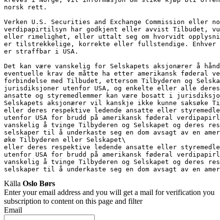
norsk rett.
Verken U.S. Securities and Exchange Commission eller no
verdipapirtilsyn har godkjent eller avvist Tilbudet, vu
eller rimelighet, eller uttalt seg om hvorvidt opplysni
er tilstrekkelige, korrekte eller fullstendige. Enhver 
er straffbar i USA.
Det kan være vanskelig for Selskapets aksjonærer å hånd
eventuelle krav de måtte ha etter amerikansk føderal v
forbindelse med Tilbudet, ettersom Tilbyderen og Selska
jurisdiksjoner utenfor USA, og enkelte eller alle deres
ansatte og styremedlemmer kan være bosatt i jurisdiksjo
Selskapets aksjonærer vil kanskje ikke kunne saksøke Ti
eller deres respektive ledende ansatte eller styremedle
utenfor USA for brudd på amerikansk føderal verdipapirl
vanskelig å tvinge Tilbyderen og Selskapet og deres res
selskaper til å underkaste seg en dom avsagt av en amer
øke Tilbyderen eller Selskapet\
eller deres respektive ledende ansatte eller styremedl
utenfor USA for brudd på amerikansk føderal verdipapirl
vanskelig å tvinge Tilbyderen og Selskapet og deres re
selskaper til å underkaste seg en dom avsagt av en amer
Källa
Oslo Børs
Enter your email address and you will get a mail for verification you
subscription to content on this page and filter
Email