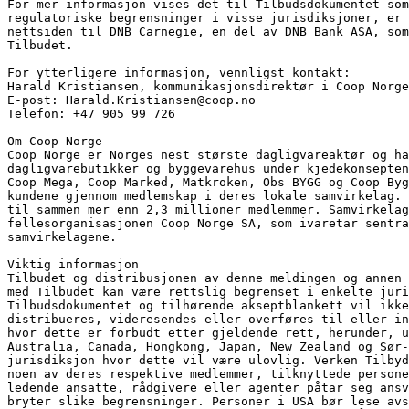
For mer informasjon vises det til Tilbudsdokumentet som
regulatoriske begrensninger i visse jurisdiksjoner, er 
nettsiden til DNB Carnegie, en del av DNB Bank ASA, som
Tilbudet.
For ytterligere informasjon, vennligst kontakt:
Harald Kristiansen, kommunikasjonsdirektør i Coop Norge
E-post: Harald.Kristiansen@coop.no
Telefon: +47 905 99 726
Om Coop Norge
Coop Norge er Norges nest største dagligvareaktør og ha
dagligvarebutikker og byggevarehus under kjedekonsepten
Coop Mega, Coop Marked, Matkroken, Obs BYGG og Coop Byg
kundene gjennom medlemskap i deres lokale samvirkelag. 
til sammen mer enn 2,3 millioner medlemmer. Samvirkelag
fellesorganisasjonen Coop Norge SA, som ivaretar sentra
samvirkelagene.
Viktig informasjon
Tilbudet og distribusjonen av denne meldingen og annen 
med Tilbudet kan være rettslig begrenset i enkelte juri
Tilbudsdokumentet og tilhørende akseptblankett vil ikke
distribueres, videresendes eller overføres til eller in
hvor dette er forbudt etter gjeldende rett, herunder, u
Australia, Canada, Hongkong, Japan, New Zealand og Sør-
jurisdiksjon hvor dette vil være ulovlig. Verken Tilbyd
noen av deres respektive medlemmer, tilknyttede persone
ledende ansatte, rådgivere eller agenter påtar seg ansv
bryter slike begrensninger. Personer i USA bør lese avs