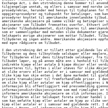
Exchange Act, i den utstrekning denne kommer til anvend
tilgjengelige unntak, og ellers i samsvar med norske in
prosedyrekrav, herunder med hensyn til tidsplanen for T
oppgjørsprosedyrer og tidspunkt for betalinger, som kan
prosedyrer knyttet til amerikanske innenlandske tilbud.
amerikanske aksjeeiere på samme vilkår og betingelser s
aksjonærer som Tilbudet fremsettes overfor. Ethvert inf
herunder Tilbudsdokumentet, distribueres til amerikansk
som er sammenlignbar med metoden slike dokumenter gjøre
Selskapets øvrige aksjonærer som mottar Tilbudet. Tilbu
Tilbyderen og ingen andre. Amerikanske aksjeeiere oppfo
med egne rådgivere om Tilbudet.
I den utstrekning det er tillatt etter gjeldende lov el
Tilbyderen og dens tilknyttede selskaper eller meglere,
for Tilbyderen eller dens tilknyttede selskaper, fra ti
Tilbudet løper, og på annen måte enn i henhold til Tilb
indirekte kjøpe eller avtale å kjøpe Aksjer eller verdi
konverteres til, byttes i eller utøves for slike Aksjer
at slike erverv eller avtaler er i samsvar med gjeldend
Slike kjøp kan skje enten i det åpne markedet til gjeld
private transaksjoner til fremforhandlede priser. I den
om slike kjøp eller avtaler om kjøp offentliggjøres i N
informasjon bli offentliggjort ved pressemelding gjenno
informasjonsdistribusjonssystem som med rimelighet er t
informere amerikanske aksjeeiere om slik informasjon. I
for Tilbyderen eller Selskapet foreta ordinær handel i 
som kan omfatte kjøp eller avtaler om kjøp av slike ver
kjøp eller avtaler er i samsvar med gjeldende rett. I 
kreves i Norge, vil informasjon om slike kjøp bli offen