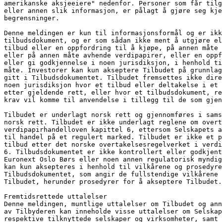
amerikanske aksjeeiere" nedenfor. Personer som får tilg
eller annen slik informasjon, er pålagt å gjøre seg kje
begrensninger.
Denne meldingen er kun til informasjonsformål og er ik
tilbudsdokument, og er som sådan ikke ment å utgjøre el
tilbud eller en oppfordring til å kjøpe, på annen måte 
eller på annen måte avhende verdipapirer, eller en opp
eller gi godkjennelse i noen jurisdiksjon, i henhold ti
måte. Investorer kan kun akseptere Tilbudet på grunnlag
gitt i Tilbudsdokumentet. Tilbudet fremsettes ikke dire
noen jurisdiksjon hvor et tilbud eller deltakelse i et 
etter gjeldende rett, eller hvor et tilbudsdokument, re
krav vil komme til anvendelse i tillegg til de som gjen
Tilbudet er underlagt norsk rett og gjennomføres i sams
norsk rett. Tilbudet er ikke underlagt reglene om overt
verdipapirhandelloven kapittel 6, ettersom Selskapets a
til handel på et regulert marked. Tilbudet er ikke et p
tilbud etter det norske overtakelsesregelverket i verdi
6. Tilbudsdokumentet er ikke kontrollert eller godkjent
Euronext Oslo Børs eller noen annen regulatorisk myndig
kan kun aksepteres i henhold til vilkårene og prosedyre
Tilbudsdokumentet, som angir de fullstendige vilkårene 
Tilbudet, herunder prosedyrer for å akseptere Tilbudet.
Fremtidsrettede uttalelser
Denne meldingen, muntlige uttalelser om Tilbudet og ann
av Tilbyderen kan inneholde visse uttalelser om Selskap
respektive tilknyttede selskaper og virksomheter, samt 