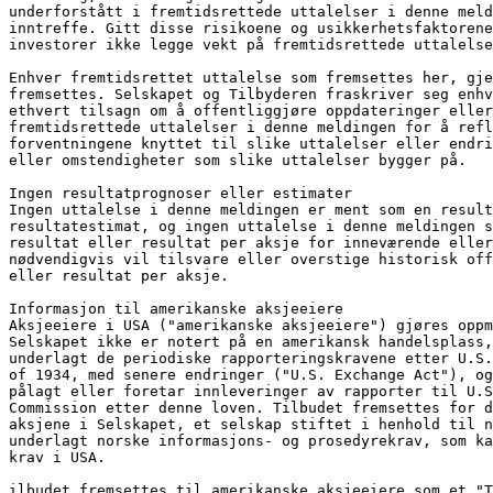
underforstått i fremtidsrettede uttalelser i denne meld
inntreffe. Gitt disse risikoene og usikkerhetsfaktorene
investorer ikke legge vekt på fremtidsrettede uttalelse
Enhver fremtidsrettet uttalelse som fremsettes her, gje
fremsettes. Selskapet og Tilbyderen fraskriver seg enhv
ethvert tilsagn om å offentliggjøre oppdateringer eller
fremtidsrettede uttalelser i denne meldingen for å refl
forventningene knyttet til slike uttalelser eller endri
eller omstendigheter som slike uttalelser bygger på.
Ingen resultatprognoser eller estimater
Ingen uttalelse i denne meldingen er ment som en result
resultatestimat, og ingen uttalelse i denne meldingen s
resultat eller resultat per aksje for inneværende eller
nødvendigvis vil tilsvare eller overstige historisk of
eller resultat per aksje.
Informasjon til amerikanske aksjeeiere
Aksjeeiere i USA ("amerikanske aksjeeiere") gjøres oppm
Selskapet ikke er notert på en amerikansk handelsplass,
underlagt de periodiske rapporteringskravene etter U.S.
of 1934, med senere endringer ("U.S. Exchange Act"), og
pålagt eller foretar innleveringer av rapporter til U.S
Commission etter denne loven. Tilbudet fremsettes for d
aksjene i Selskapet, et selskap stiftet i henhold til n
underlagt norske informasjons- og prosedyrekrav, som ka
krav i USA.
ilbudet fremsettes til amerikanske aksjeeiere som et "T