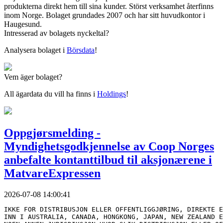
produkterna direkt hem till sina kunder. Störst verksamhet återfinns
inom Norge. Bolaget grundades 2007 och har sitt huvudkontor i
Haugesund.
Intresserad av bolagets nyckeltal?
Analysera bolaget i
Börsdata
!
Vem äger bolaget?
All ägardata du vill ha finns i
Holdings
!
Oppgjørsmelding -
Myndighetsgodkjennelse av Coop Norges
anbefalte kontanttilbud til aksjonærene i
MatvareExpressen
2026-07-08 14:00:41
IKKE FOR DISTRIBUSJON ELLER OFFENTLIGGJØRING, DIREKTE E
INN I AUSTRALIA, CANADA, HONGKONG, JAPAN, NEW ZEALAND E