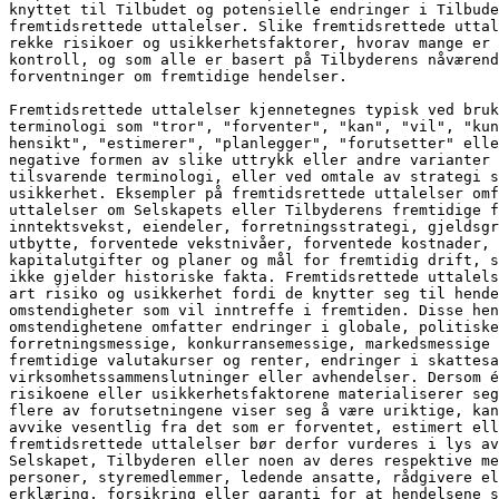
knyttet til Tilbudet og potensielle endringer i Tilbude
fremtidsrettede uttalelser. Slike fremtidsrettede uttal
rekke risikoer og usikkerhetsfaktorer, hvorav mange er 
kontroll, og som alle er basert på Tilbyderens nåværend
forventninger om fremtidige hendelser. 
Fremtidsrettede uttalelser kjennetegnes typisk ved bruk
terminologi som "tror", "forventer", "kan", "vil", "ku
hensikt", "estimerer", "planlegger", "forutsetter" ell
negative formen av slike uttrykk eller andre varianter 
tilsvarende terminologi, eller ved omtale av strategi s
usikkerhet. Eksempler på fremtidsrettede uttalelser omf
uttalelser om Selskapets eller Tilbyderens fremtidige 
inntektsvekst, eiendeler, forretningsstrategi, gjeldsgr
utbytte, forventede vekstnivåer, forventede kostnader, 
kapitalutgifter og planer og mål for fremtidig drift, s
ikke gjelder historiske fakta. Fremtidsrettede uttalels
art risiko og usikkerhet fordi de knytter seg til hende
omstendigheter som vil inntreffe i fremtiden. Disse hen
omstendighetene omfatter endringer i globale, politiske
forretningsmessige, konkurransemessige, markedsmessige 
fremtidige valutakurser og renter, endringer i skattesa
virksomhetssammenslutninger eller avhendelser. Dersom é
risikoene eller usikkerhetsfaktorene materialiserer seg
flere av forutsetningene viser seg å være uriktige, ka
avvike vesentlig fra det som er forventet, estimert ell
fremtidsrettede uttalelser bør derfor vurderes i lys av
Selskapet, Tilbyderen eller noen av deres respektive m
personer, styremedlemmer, ledende ansatte, rådgivere e
erklæring, forsikring eller garanti for at hendelsene s