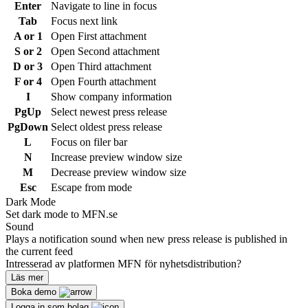
Enter
Navigate to line in focus
Tab
Focus next link
A or 1
Open First attachment
S or 2
Open Second attachment
D or 3
Open Third attachment
F or 4
Open Fourth attachment
I
Show company information
PgUp
Select newest press release
PgDown
Select oldest press release
L
Focus on filer bar
N
Increase preview window size
M
Decrease preview window size
Esc
Escape from mode
Dark Mode
Set dark mode to MFN.se
Sound
Plays a notification sound when new press release is published in
the current feed
Intresserad av platformen MFN för nyhetsdistribution?
Läs mer
Boka demo
Logga in som bolag