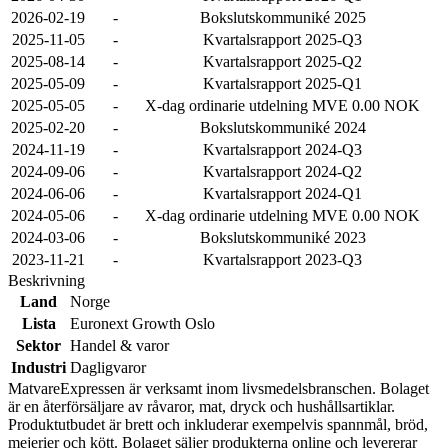
2026-02-19
-
Bokslutskommuniké 2025
2025-11-05
-
Kvartalsrapport 2025-Q3
2025-08-14
-
Kvartalsrapport 2025-Q2
2025-05-09
-
Kvartalsrapport 2025-Q1
2025-05-05
-
X-dag ordinarie utdelning MVE 0.00 NOK
2025-02-20
-
Bokslutskommuniké 2024
2024-11-19
-
Kvartalsrapport 2024-Q3
2024-09-06
-
Kvartalsrapport 2024-Q2
2024-06-06
-
Kvartalsrapport 2024-Q1
2024-05-06
-
X-dag ordinarie utdelning MVE 0.00 NOK
2024-03-06
-
Bokslutskommuniké 2023
2023-11-21
-
Kvartalsrapport 2023-Q3
Beskrivning
Land
Norge
Lista
Euronext Growth Oslo
Sektor
Handel & varor
Industri
Dagligvaror
MatvareExpressen är verksamt inom livsmedelsbranschen. Bolaget
är en återförsäljare av råvaror, mat, dryck och hushållsartiklar.
Produktutbudet är brett och inkluderar exempelvis spannmål, bröd,
mejerier och kött. Bolaget säljer produkterna online och levererar