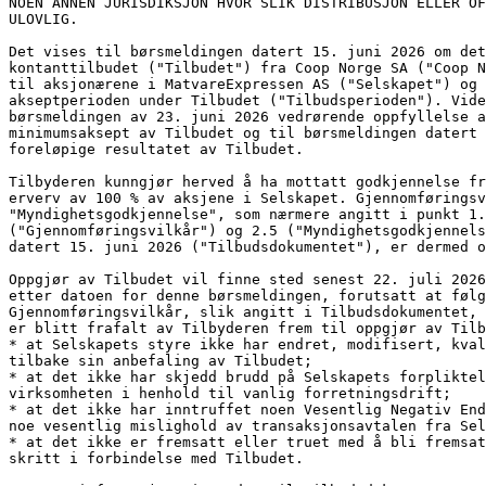
NOEN ANNEN JURISDIKSJON HVOR SLIK DISTRIBUSJON ELLER OF
ULOVLIG.
Det vises til børsmeldingen datert 15. juni 2026 om det
kontanttilbudet ("Tilbudet") fra Coop Norge SA ("Coop N
til aksjonærene i MatvareExpressen AS ("Selskapet") og 
akseptperioden under Tilbudet ("Tilbudsperioden"). Vide
børsmeldingen av 23. juni 2026 vedrørende oppfyllelse a
minimumsaksept av Tilbudet og til børsmeldingen datert
foreløpige resultatet av Tilbudet.
Tilbyderen kunngjør herved å ha mottatt godkjennelse fr
erverv av 100 % av aksjene i Selskapet. Gjennomføringsv
"Myndighetsgodkjennelse", som nærmere angitt i punkt 1.
("Gjennomføringsvilkår") og 2.5 ("Myndighetsgodkjennels
datert 15. juni 2026 ("Tilbudsdokumentet"), er dermed o
Oppgjør av Tilbudet vil finne sted senest 22. juli 2026
etter datoen for denne børsmeldingen, forutsatt at følg
Gjennomføringsvilkår, slik angitt i Tilbudsdokumentet, 
er blitt frafalt av Tilbyderen frem til oppgjør av Tilb
* at Selskapets styre ikke har endret, modifisert, kval
tilbake sin anbefaling av Tilbudet;
* at det ikke har skjedd brudd på Selskapets forpliktel
virksomheten i henhold til vanlig forretningsdrift;
* at det ikke har inntruffet noen Vesentlig Negativ End
noe vesentlig mislighold av transaksjonsavtalen fra Sel
* at det ikke er fremsatt eller truet med å bli fremsat
skritt i forbindelse med Tilbudet.